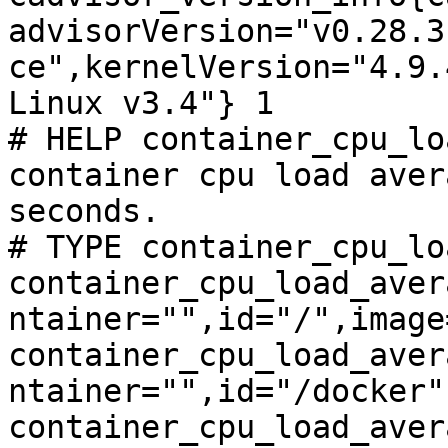
advisorVersion="v0.28.3
ce",kernelVersion="4.9.
Linux v3.4"} 1

# HELP container_cpu_lo
container cpu load aver
seconds.

# TYPE container_cpu_lo
container_cpu_load_aver
ntainer="",id="/",image
container_cpu_load_aver
ntainer="",id="/docker"
container_cpu_load_aver