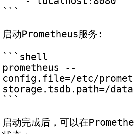
    - localhost:8080

```

启动Prometheus服务:

```shell

prometheus --
config.file=/etc/promet
storage.tsdb.path=/data
```

启动完成后，可以在Promethe