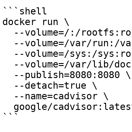
```shell

docker run \

  --volume=/:/rootfs:ro \

  --volume=/var/run:/var/run:rw \

  --volume=/sys:/sys:ro \

  --volume=/var/lib/docker/:/var/lib/docker:ro \

  --publish=8080:8080 \

  --detach=true \

  --name=cadvisor \

  google/cadvisor:latest

```
