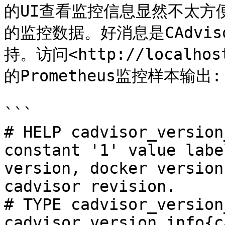
的UI查看监控信息显然不太方便
的监控数据。好消息是CAdviso
持。访问<http://localho
的Prometheus监控样本输出:

```

# HELP cadvisor_version
constant '1' value labe
version, docker version
cadvisor revision.

# TYPE cadvisor_version
cadvisor_version_info{c