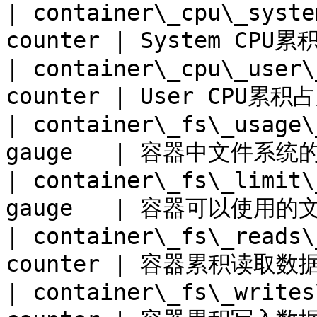
| container\_cpu\_syste
counter | System CP
| container\_cpu\_user\
counter | User CPU累
| container\_fs\_usage\
gauge   | 容器中文件系统的
| container\_fs\_limit\
gauge   | 容器可以使用的
| container\_fs\_reads\
counter | 容器累积读取数据
| container\_fs\_writes