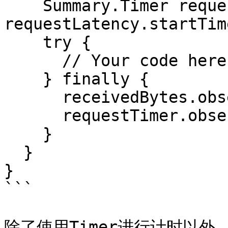
    Summary.Timer requestTimer = 
requestLatency.startTim
    try {

      // Your code here.

    } finally {

      receivedBytes.observe(req.size());

      requestTimer.observeDuration();

    }

  }

}

```

除了使用Timer进行计时以外，S