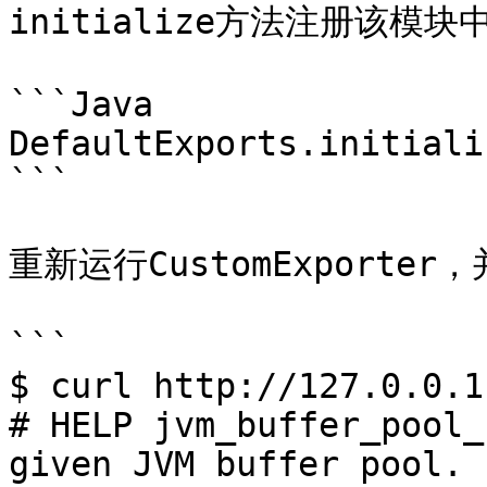
initialize方法注册该模块中
```Java

DefaultExports.initiali
```

重新运行CustomExporter
```

$ curl http://127.0.0.1
# HELP jvm_buffer_pool_
given JVM buffer pool.
