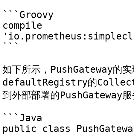
```Groovy

compile 
'io.prometheus:simplecl
```

如下所示，PushGateway
defaultRegistry的Co
到外部部署的PushGateway服
```Java

public class PushGatewa