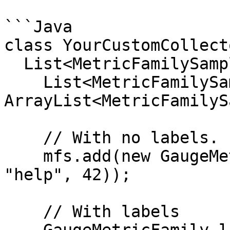
```Java

class YourCustomCollect
  List<MetricFamilySamples> collect() {

    List<MetricFamilySamples> mfs = new 
ArrayList<MetricFamilyS
    // With no labels.

    mfs.add(new GaugeMetricFamily("my_gauge_2", 
"help", 42));

    // With labels
