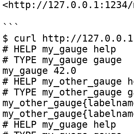
<http://127.0.0.1:12
```

$ curl http://127.0.0.1
# HELP my_gauge help

# TYPE my_gauge gauge

my_gauge 42.0

# HELP my_other_gauge he
# TYPE my_other_gauge ga
my_other_gauge{labelnam
my_other_gauge{labelnam
# HELP my_guage help
