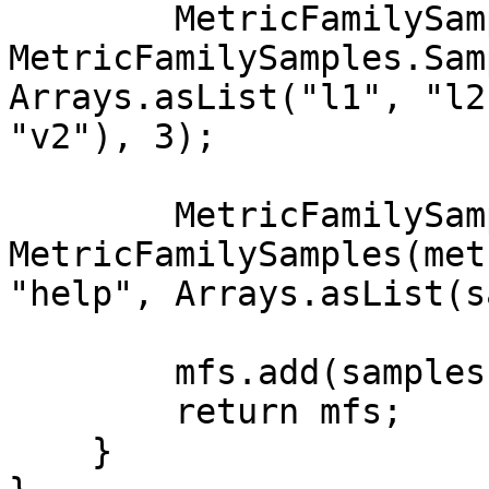
        MetricFamilySamples.Sample sample2 = new 
MetricFamilySamples.Sam
Arrays.asList("l1", "l2
"v2"), 3);

        MetricFamilySamples samples = new 
MetricFamilySamples(met
"help", Arrays.asList(s
        mfs.add(samples);

        return mfs;

    }
