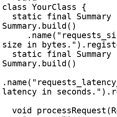
class YourClass {

  static final Summary receivedBytes = 
Summary.build()

     .name("requests_size_bytes").help("Request 
size in bytes.").regist
  static final Summary requestLatency = 
Summary.build()

.name("requests_latency
latency in seconds.").r
  void processRequest(Request req) {
