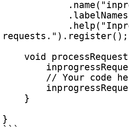
            .name("inprogress_requests")

            .labelNames("method")

            .help("Inprogress 
requests.").register();

    void processRequest() {

        inprogressRequests.labels("get").inc();

        // Your code here.

        inprogressRequests.labels("get").dec();

    }

}
