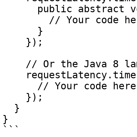
      public abstract void run() {

        // Your code here.    

      }

    });  

    // Or the Java 8 lambda equivalent   

    requestLatency.timer(() -> {

      // Your code here.

    });

  }

}

```
