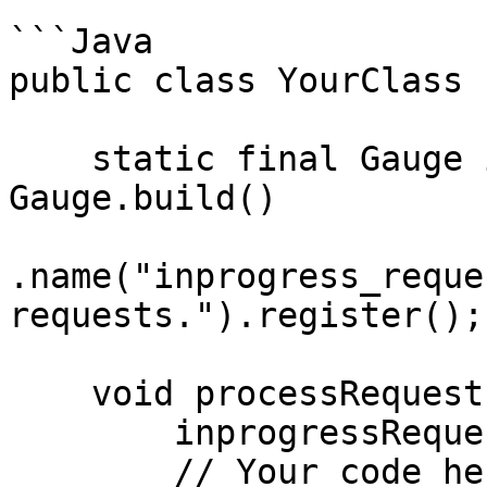
```Java

public class YourClass {
    static final Gauge inprogressRequests = 
Gauge.build()

.name("inprogress_reque
requests.").register();

    void processRequest() {

        inprogressRequests.inc();

        // Your code here.
