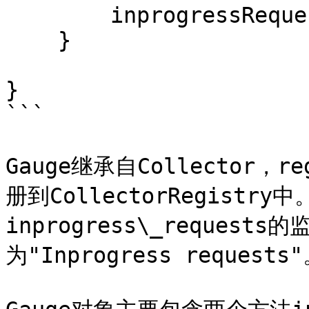
        inprogressRequests.dec();

    }

}

```

Gauge继承自Collector，r
册到CollectorRegist
inprogress\_reques
为"Inprogress requests"