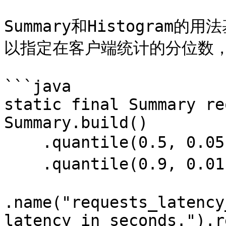
Summary和Histogram的
以指定在客户端统计的分位数，
```java

static final Summary re
Summary.build()

    .quantile(0.5, 0.05)   // 其中0.05为误差

    .quantile(0.9, 0.01)   // 其中0.01为误差

.name("requests_latency
latency in seconds.").r