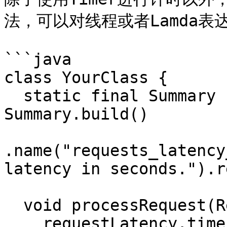
法，可以对线程或者Lamda表
```java

class YourClass {

  static final Summary requestLatency = 
Summary.build()

.name("requests_latency
latency in seconds.").r
  void processRequest(Request req) {

    requestLatency.timer(new Runnable() {
