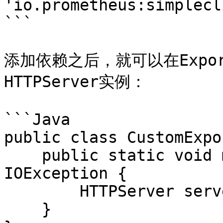
'io.prometheus:simplecl
```

添加依赖之后，就可以在Expor
HTTPServer实例：

```Java

public class CustomExpo
    public static void main(String[] args) throws 
IOException {

        HTTPServer server = new HTTPServer(1234);

    }
