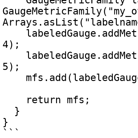
    GaugeMetricFamily labeledGauge = new 
GaugeMetricFamily("my_o
Arrays.asList("labelnam
    labeledGauge.addMetric(Arrays.asList("foo"), 
4);

    labeledGauge.addMetric(Arrays.asList("bar"), 
5);

    mfs.add(labeledGauge);

    return mfs;

  }

}

```
