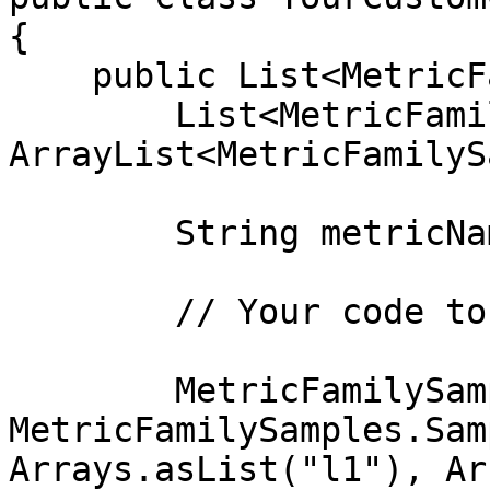
{

    public List<MetricFamilySamples> collect() {

        List<MetricFamilySamples> mfs = new 
ArrayList<MetricFamilyS
        String metricName = "my_guage_1";

        // Your code to get metrics

        MetricFamilySamples.Sample sample = new 
MetricFamilySamples.Sam
Arrays.asList("l1"), Ar