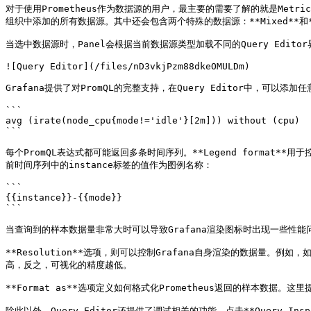
对于使用Prometheus作为数据源的用户，最主要的需要了解的就是Metric
组织中添加的所有数据源。其中还会包含两个特殊的数据源：**Mixed**和**
当选中数据源时，Panel会根据当前数据源类型加载不同的Query Editor界
![Query Editor](/files/nD3vkjPzm88dkeOMULDm)

Grafana提供了对PromQL的完整支持，在Query Editor中，可以添加任
```

avg (irate(node_cpu{mode!='idle'}[2m])) without (cpu)

```

每个PromQL表达式都可能返回多条时间序列。**Legend format*
前时间序列中的instance标签的值作为图例名称：

```

{{instance}}-{{mode}}

```

当查询到的样本数据量非常大时可以导致Grafana渲染图标时出现一些性能问题，通
**Resolution**选项，则可以控制Grafana自身渲染的数据量。例如，如果
高，反之，可视化的精度越低。

**Format as**选项定义如何格式化Prometheus返回的样本数据。这里提
除此以外，Query Editor还提供了调试相关的功能，点击**Query Ins