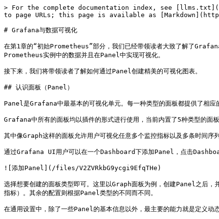
> For the complete documentation index, see [llms.txt](
to page URLs; this page is available as [Markdown](http
# Grafana与数据可视化

在第1章的“初始Prometheus”部分，我们已经带领读者大致了解了Grafan
Prometheus实例中的数据并且在Panel中实现可视化。

接下来，我们将带领读者了解如何通过Panel创建精美的可视化图表。

## 认识面板（Panel）

Panel是Grafana中最基本的可视化单元。每一种类型的面板都提供了相应的
Grafana中所有的面板均以插件的形式进行使用，当前内置了5种类型的面板，分别是：G
其中像Graph这样的面板允许用户可视化任意多个监控指标以及多条时间序列。而
通过Grafana UI用户可以在一个Dashboard下添加Panel，点击Das
![添加Panel](/files/V2ZVRkbG9ycgi9EfqTHe)

选择想要创建的面板类型即可。这里以Graph面板为例，创建Panel之后，并
指标）。其余的配置则根据Panel类型的不同而不同。

在通用设置中，除了一些Panel的基本信息以外，最主要的能力就是定义动态Pa