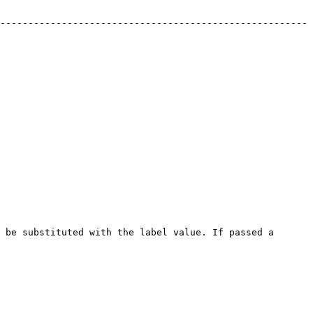
-------------------------------------------------------
 be substituted with the label value. If passed a 