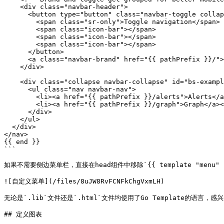
    <div class="navbar-header">

      <button type="button" class="navbar-toggle collapsed" data-toggle="collapse" data-target="#bs-example-navbar-collapse-1">

        <span class="sr-only">Toggle navigation</span>

        <span class="icon-bar"></span>

        <span class="icon-bar"></span>

        <span class="icon-bar"></span>

      </button>

      <a class="navbar-brand" href="{{ pathPrefix }}/">Prometheus</a>

    </div>

    <div class="collapse navbar-collapse" id="bs-example-navbar-collapse-1">

      <ul class="nav navbar-nav">

        <li><a href="{{ pathPrefix }}/alerts">Alerts</a></li>

        <li><a href="{{ pathPrefix }}/graph">Graph</a></li>

      </div>

    </ul>

  </div>

</nav>

{{ end }}

```

如果不需要侧边菜单栏，直接在head组件中移除`{{ template "menu
![自定义菜单](/files/8uJW8RvFCNFkChgVxmLH)

无论是`.lib`文件还是`.html`文件均使用了Go Template的语言，感兴趣的
## 定义图表
