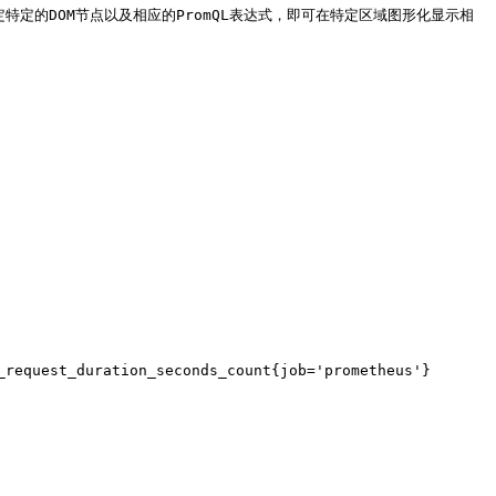
通过指定特定的DOM节点以及相应的PromQL表达式，即可在特定区域图形化显示相
st_duration_seconds_count{job='prometheus'}