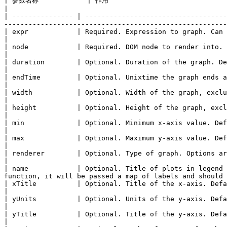
| 参数名称            | 作用                                                                                                                                                                                                                                              
|

| --------------- | -----------------------------------
-------------------------------------------------------
| expr            | Required. Expression to graph. Can be a list.                                                                                                                                                           
|

| node            | Required. DOM node to render into.                                                                                                                                                                                                              
|

| duration        | Optional. Duration of the graph. Defaults to 1 hour.                                                                                                                              
|

| endTime         | Optional. Unixtime the graph ends at. Defaults to now.                                                                                                                       
|

| width           | Optional. Width of the graph, excluding titles. Defaults to auto-detection.                                                       
|

| height          | Optional. Height of the graph, excluding titles and legends. Defaults to 200 pixels.                                 
|

| min             | Optional. Minimum x-axis value. Defaults to lowest data value.                                                                                            
|

| max             | Optional. Maximum y-axis value. Defaults to highest data value.                                                                                         
|

| renderer        | Optional. Type of graph. Options are line and area (stacked graph). Defaults to line.                               
|

| name            | Optional. Title of plots in legend 
function, it will be passed a map of labels and should 
| xTitle          | Optional. Title of the x-axis. Defaults to Time.                                                                                                                                              
|

| yUnits          | Optional. Units of the y-axis. Defaults to empty.                                                                                                                                          
|

| yTitle          | Optional. Title of the y-axis. Defaults to empty.                                                                                                                                          
|
