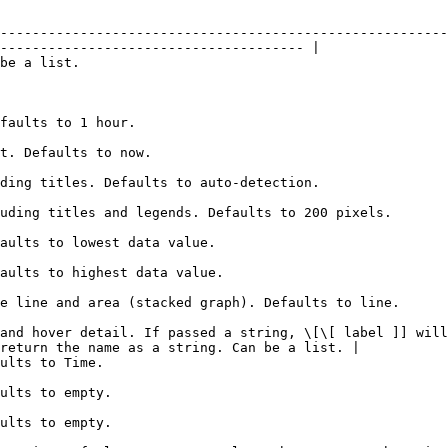
--------------------------------------------------------
-------------------------------------- |

                                        
                                                              
                                                                   
                                                                                                              
                                                                                                                           
                                                                                      
                                                                                        
                                                                                                                            
and hover detail. If passed a string, \[\[ label ]] will
return the name as a string. Can be a list. |

                                                  
                                                     
                                                     