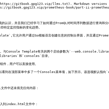
https://gitbook.gpg123.vip/llms.txt). Markdown versions 
s://gitbook.gpg123.vip/prometheus-book/part-ii-prometheu
成的认识，并且我们已经学习了如何通过PromQL对时间序列数据进行查询和分析
些特定监控指标的变化趋势。

mplate`,它允许用户通过Go模板语言创建任意的控制台界面，并且通过Prometh
nsole Template有关的两个启动参数为`--web.console.librar
raries`和`consoles`目录。

的界面组件，用户可以直接使用。

面可以看到在顶部菜单中多了一个Consoles菜单项，如下所示。该选项默认指向`cons
l文件中还未填充任何内容：

到index.html文件中：
