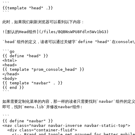
```

{{template "head" .}}

```

此时，如果我们刷新浏览器可以看到以下内容：

![默认的Head组件](/files/BQBNsWPU8Fdln5Wv1bG3)

`head`组件的定义，读者可以通过关键字`define "head"`在console
```go

{{ define "head" }}

<html>

<head>

{{ template "prom_console_head" }}

</head>

<body>

{{ template "navbar" . }}

{{ end }}

```

如果需要定制化菜单的内容，那一样的读者只需要找到`navbar`组件的定义即可
即可，找到`menu.lib`并修改navbar组件:

```

{{ define "navbar" }}

<nav class="navbar navbar-inverse navbar-static-top">

  <div class="container-fluid">

    <!-- Brand and toggle get grouped for better mobile display -->
