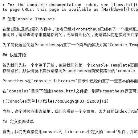
> For the complete documentation index, see [llms.txt](
to page URLs; this page is available as [Markdown](http
# 使用Console Template

在第1章以及第2章的内容中，读者已经对Prometheus已经有了一个相对完
很明显，这些查询结果都是临时的，无法持久化的，更别说我们想实时关注某
为了简化这些问题Prometheus内置了一个简单的解决方案`Console Te
## 快速开始

首先我们先从一个小例子开始，创建我们的第一个Console Template页面。与Co
存储路径。默认情况下其分别指向Prometheus当前安装路径的`console_lib
Prometheus在`console_libraries`目录中已经内置了一些基本
在`consoles`目录下创建index.html文件后，刷新Prometheus界
![Consoles菜单](/files/oQDwog9qHBJFiZQCDjFi)

当然，这个时候点击该菜单，我们会看到一个空白页。因为目前index.htm
## 定义页面菜单

首先，我们先直接使用console\_libraries中定义的`head`组件，并加入