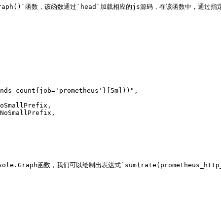
ole.Graph()`函数，该函数通过`head`加载相应的js源码，在该函数中，
Graph函数，我们可以绘制出表达式`sum(rate(prometheus_http_reque