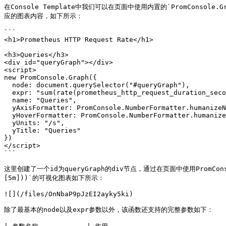
在Console Template中我们可以在页面中使用内置的`PromCons
应的图表内容，如下所示：

```

<h1>Prometheus HTTP Request Rate</h1>

<h3>Queries</h3>

<div id="queryGraph"></div>

<script>

new PromConsole.Graph({

  node: document.querySelector("#queryGraph"),

  expr: "sum(rate(prometheus_http_request_duration_seconds_count{job='prometheus'}[5m]))",

  name: "Queries",

  yAxisFormatter: PromConsole.NumberFormatter.humanizeNoSmallPrefix,

  yHoverFormatter: PromConsole.NumberFormatter.humanizeNoSmallPrefix,

  yUnits: "/s",

  yTitle: "Queries"

})

</script>

```

这里创建了一个id为queryGraph的div节点，通过在页面中使用PromConsole.
[5m]))`的可视化图表如下所示：

![](/files/OnNbaP9pJzEI2ayky5ki)

除了最基本的node以及expr参数以外，该函数还支持的完整参数如下：
