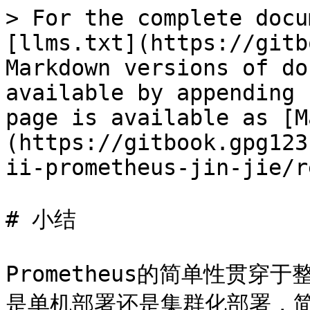
> For the complete docu
[llms.txt](https://gitb
Markdown versions of do
available by appending 
page is available as [M
(https://gitbook.gpg123
ii-prometheus-jin-jie/r
# 小结

Prometheus的简单性贯穿于
是单机部署还是集群化部署，简单