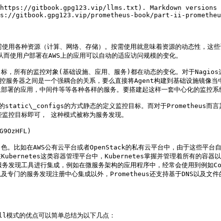
https://gitbook.gpg123.vip/llms.txt). Markdown versions 
s://gitbook.gpg123.vip/prometheus-book/part-ii-prometheu
样按需使用各种资源（计算、网络、存储）。按需使用就意味着资源的动态性，这
，从而使用户部署在AWS上的应用可以自动的适应访问规模的变化。

，所有的监控对象(基础设施、应用、服务)都在动态的变化。对于Nagios
监控服务器之间是一个强耦合的关系，要么直接将Agent构建到基础设施镜像当中
部署的应用，中间件等等各种各样的服务。要搭建起这样一套中心化的监控系统
用的static\_configs的方式静态的定义监控目标。而对于Prometh
些监控目标即可， 这种模式被称为服务发现。

OzHFL)

。比如在AWS公有云平台或者OpenStack的私有云平台中，由于这些平
ubernetes这类容器管理平台中，Kubernetes掌握并管理着所有的容器以及
服务发现工具进行集成，例如在微服务架构的应用程序中，经常会使用到例如Cons
专门的服务发现注册中心集成以外，Prometheus还支持基于DNS以及
ull模式的优点可以简单总结为以下几点：
