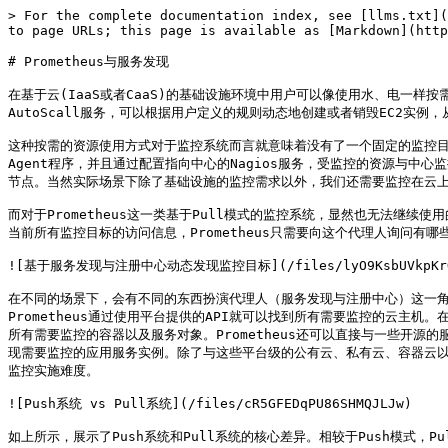
> For the complete documentation index, see [llms.txt](
to page URLs; this page is available as [Markdown](http
# Prometheus与服务发现

在基于云(IaaS或者CaaS)的基础设施环境中用户可以像使用水、电一
AutoScall服务，可以根据用户定义的规则动态地创建或者销毁EC2实例
这种按需的资源使用方式对于监控系统而言就意味着没有了一个固定的监控目标
Agent程序，并且通过配置指向中心的Nagios服务，受监控的资源与中心
节点。当然实际场景下除了基础设施的监控需求以外，我们还需要监控在云上
而对于Prometheus这一类基于Pull模式的监控系统，显然也无法继续使
当前所有监控目标的访问信息，Prometheus只需要向这个代理人询问有哪
![基于服务发现与注册中心动态发现监控目标](/files/lyO9KsbUVkpKrG9
在不同的场景下，会有不同的东西扮演代理人（服务发现与注册中心）这一角色
Prometheus通过使用平台提供的API就可以找到所有需要监控的云主机。在K
所有需要监控的容器以及服务对象。Prometheus还可以直接与一些开源的
现需要监控的应用服务实例。除了与这些平台级的公有云、私有云、容器云以及
监控实施难度。

![Push系统 vs Pull系统](/files/cR5GFEDqPU86SHMQJLJw)

如上所示，展示了Push系统和Pull系统的核心差异。相较于Push模式，P