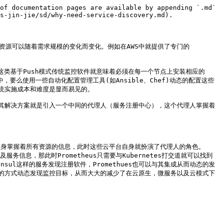
of documentation pages are available by appending `.md` 
s-jin-jie/sd/why-need-service-discovery.md).

些资源可以随着需求规模的变化而变化。例如在AWS中就提供了专门的
这类基于Push模式传统监控软件就意味着必须在每一个节点上安装相应的
，要么使用一些自动化配置管理工具(如Ansible、Chef)动态的配置这些
实施成本和难度是显而易见的。

eus而言其解决方案就是引入一个中间的代理人（服务注册中心），这个代理人掌握着
台自身掌握着所有资源的信息，此时这些云平台自身就扮演了代理人的角色。
服务信息，那此时Prometheus只需要与Kubernetes打交道就可以找到
ul这样的服务发现注册软件，Promethues也可以与其集成从而动态的发
文件的方式动态发现监控目标，从而大大的减少了在云原生，微服务以及云模式下