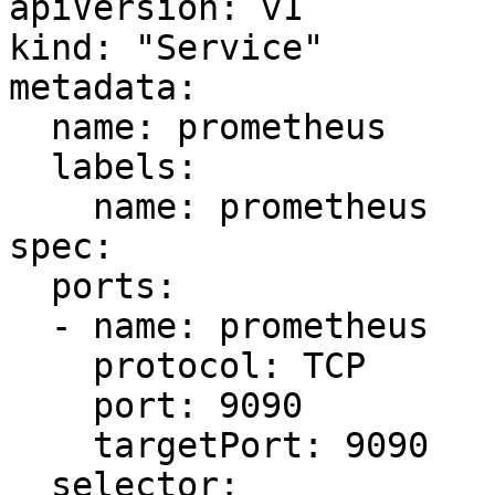
apiVersion: v1

kind: "Service"

metadata:

  name: prometheus

  labels:

    name: prometheus

spec:

  ports:

  - name: prometheus

    protocol: TCP

    port: 9090

    targetPort: 9090

  selector:
