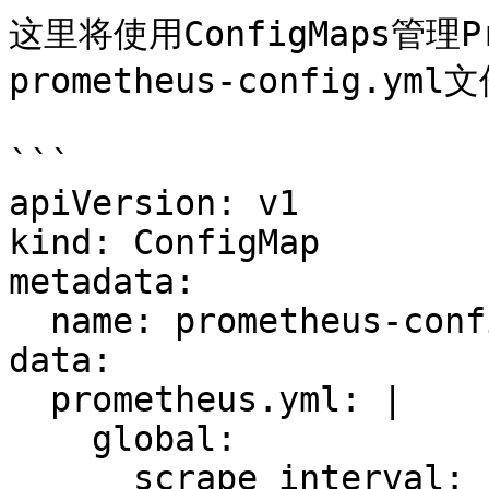
这里将使用ConfigMaps管理
prometheus-config.y
```

apiVersion: v1

kind: ConfigMap

metadata:

  name: prometheus-config

data:

  prometheus.yml: |

    global:

      scrape_interval:     15s 
