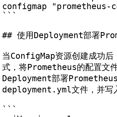
configmap "prometheus-c
```

## 使用Deployment部署Prom
当ConfigMap资源创建成功
式，将Prometheus的配
Deployment部署Promethe
deployment.yml文件，并
```
