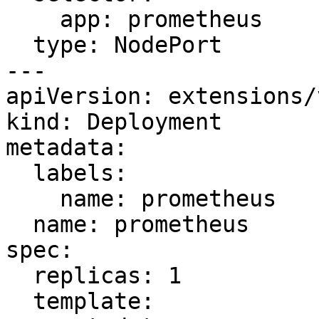
    app: prometheus

  type: NodePort

---

apiVersion: extensions/
kind: Deployment

metadata:

  labels:

    name: prometheus

  name: prometheus

spec:

  replicas: 1

  template:
