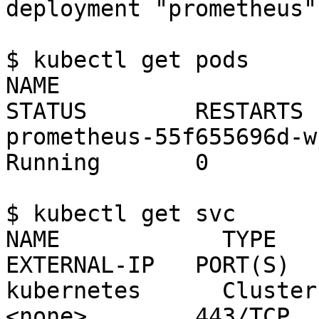
deployment "prometheus"
$ kubectl get pods

NAME                      
STATUS        RESTARTS 
prometheus-55f655696d-wjqcl
Running       0         
$ kubectl get svc

NAME            TYPE       
EXTERNAL-IP   PORT(S)  
kubernetes      ClusterIP   
<none>        443/TCP  