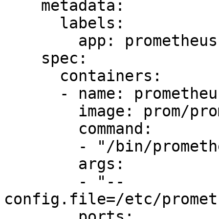
    metadata:

      labels:

        app: prometheus

    spec:

      containers:

      - name: prometheus

        image: prom/prometheus:v2.2.1

        command:

        - "/bin/prometheus"

        args:

        - "--
config.file=/etc/promet
        ports:
