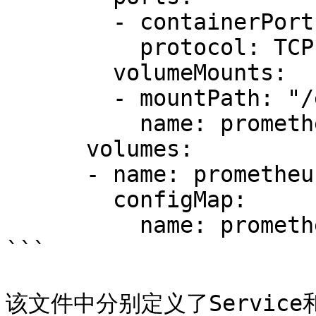
        - containerPort: 9090

          protocol: TCP

        volumeMounts:

        - mountPath: "/etc/prometheus"

          name: prometheus-config

      volumes:

      - name: prometheus-config

        configMap:

          name: prometheus-config

```

该文件中分别定义了Service和D