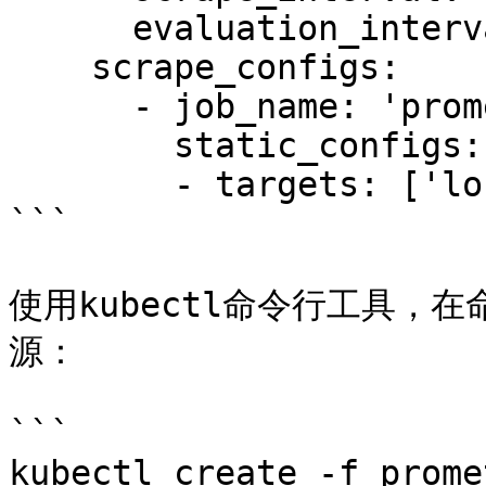
      evaluation_interval: 15s

    scrape_configs:

      - job_name: 'prometheus'

        static_configs:

        - targets: ['localhost:9090']

```

使用kubectl命令行工具，在命名
源：

```

kubectl create -f prome