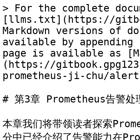
> For the complete docu
[llms.txt](https://gitb
Markdown versions of do
available by appending 
page is available as [M
(https://gitbook.gpg123
prometheus-ji-chu/alert
# 第3章 Prometheus告警处理
本章我们将带领读者探索Prom
分中已经介绍了告警能力在Pro