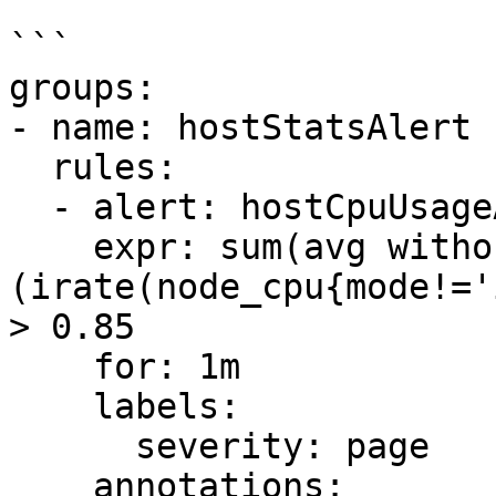
```

groups:

- name: hostStatsAlert

  rules:

  - alert: hostCpuUsageAlert

    expr: sum(avg without (cpu)
(irate(node_cpu{mode!='
> 0.85

    for: 1m

    labels:

      severity: page

    annotations:
