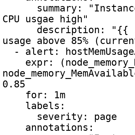
      summary: "Instance {{ $labels.instance }} 
CPU usgae high"

      description: "{{ $labels.instance }} CPU 
usage above 85% (curren
  - alert: hostMemUsageAlert

    expr: (node_memory_MemTotal - 
node_memory_MemAvailabl
0.85

    for: 1m

    labels:

      severity: page

    annotations:
