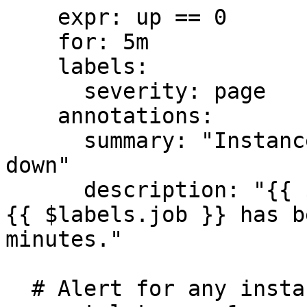
    expr: up == 0

    for: 5m

    labels:

      severity: page

    annotations:

      summary: "Instance {{ $labels.instance }} 
down"

      description: "{{ $labels.instance }} of job 
{{ $labels.job }} has b
minutes."

  # Alert for any instance that has a median 