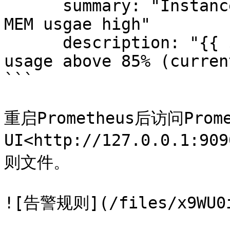
      summary: "Instance {{ $labels.instance }} 
MEM usgae high"

      description: "{{ $labels.instance }} MEM 
usage above 85% (curren
```

重启Prometheus后访问Promet
UI<http://127.0.0.1
则文件。

![告警规则](/files/x9WU0il