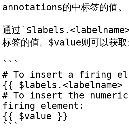
annotations的中标签的值。

通过`$labels.<label
标签的值。$value则可以获取
```

# To insert a firing el
{{ $labels.<labelname> }
# To insert the numeric
firing element:

{{ $value }}

```
