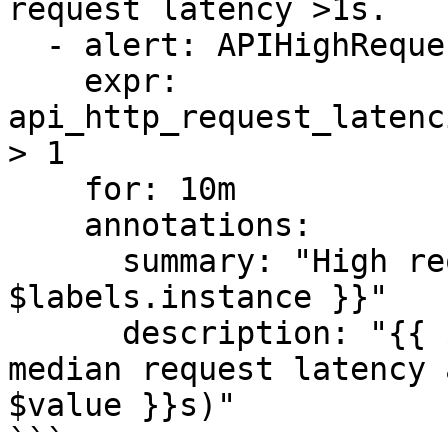
request latency >1s.

  - alert: APIHighRequestLatency

    expr: 
api_http_request_latenc
> 1

    for: 10m

    annotations:

      summary: "High request latency on {{ 
$labels.instance }}"

      description: "{{ $labels.instance }} has a 
median request latency 
$value }}s)"

```
