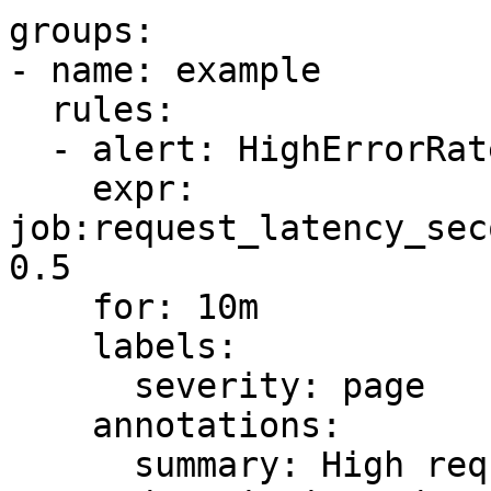
groups:

- name: example

  rules:

  - alert: HighErrorRate

    expr: 
job:request_latency_sec
0.5

    for: 10m

    labels:

      severity: page

    annotations:

      summary: High request latency
