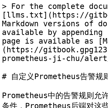
> For the complete docu
[llms.txt](https://gitb
Markdown versions of do
available by appending 
page is available as [M
(https://gitbook.gpg123
prometheus-ji-chu/alert
# 自定义Prometheus告警规则
Prometheus中的告警规则
条件，Prometheus后端