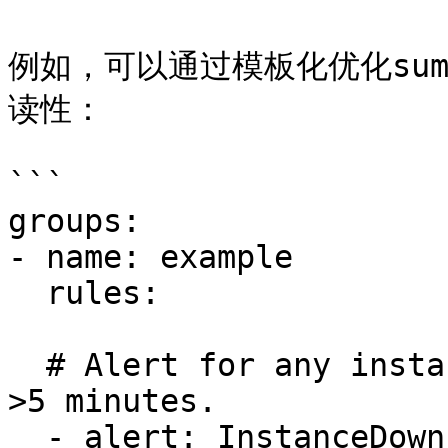
例如，可以通过模板化优化summa
读性：

```

groups:

- name: example

  rules:

  # Alert for any instance that is unreachable for 
>5 minutes.

  - alert: InstanceDown
