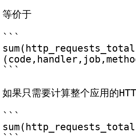
等价于

```

sum(http_requests_total)
(code,handler,job,method
```

如果只需要计算整个应用的HT
```

sum(http_requests_total)