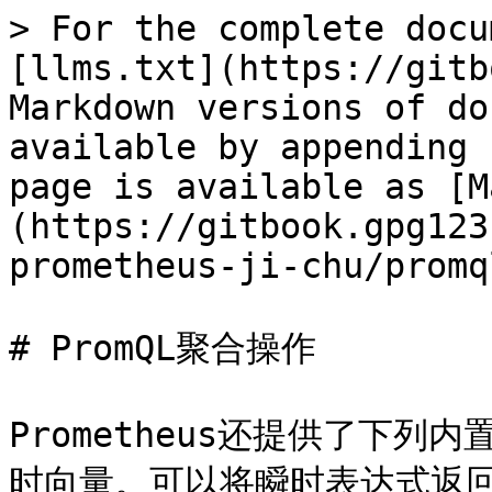
> For the complete docu
[llms.txt](https://gitb
Markdown versions of do
available by appending 
page is available as [M
(https://gitbook.gpg123
prometheus-ji-chu/promq
# PromQL聚合操作

Prometheus还提供了下
时向量。可以将瞬时表达式返