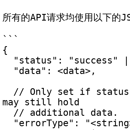
所有的API请求均使用以下的JS
```

{

  "status": "success" | "error",

  "data": <data>,

  // Only set if status is "error". The data field 
may still hold

  // additional data.

  "errorType": "<string>",
