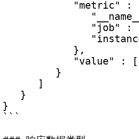
            "metric" : {

               "__name__" : "up",

               "job" : "node",

               "instance" : "localhost:9100"

            },

            "value" : [ 1435781451.781, "0" ]

         }

      ]

   }

}

```
