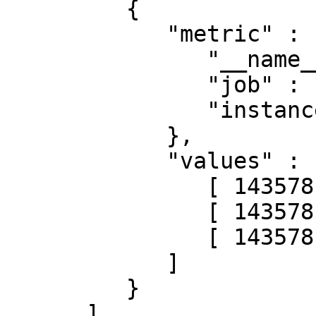
         {

            "metric" : {

               "__name__" : "up",

               "job" : "node",

               "instance" : "localhost:9091"

            },

            "values" : [

               [ 1435781430.781, "0" ],

               [ 1435781445.781, "0" ],

               [ 1435781460.781, "1" ]

            ]

         }

      ]
