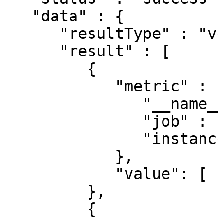
   "data" : {

      "resultType" : "vector",

      "result" : [

         {

            "metric" : {

               "__name__" : "up",

               "job" : "prometheus",

               "instance" : "localhost:9090"

            },

            "value": [ 1435781451.781, "1" ]

         },

         {
