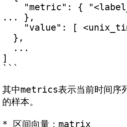
    "metric": { "<label_name>": "<label_value>", 
... },

    "value": [ <unix_time>, "<sample_value>" ]

  },

  ...

]

```

其中metrics表示当前时间
的样本。

* 区间向量：matrix
