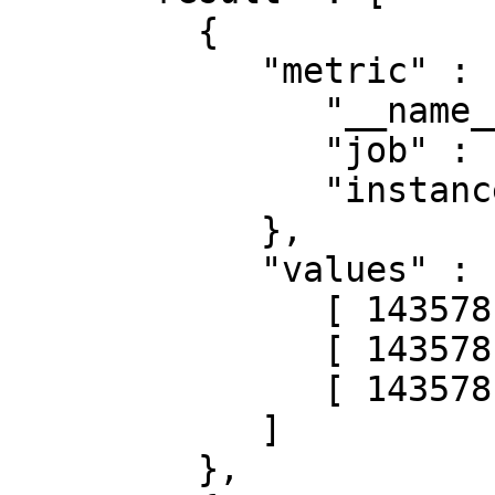
         {

            "metric" : {

               "__name__" : "up",

               "job" : "prometheus",

               "instance" : "localhost:9090"

            },

            "values" : [

               [ 1435781430.781, "1" ],

               [ 1435781445.781, "1" ],

               [ 1435781460.781, "1" ]

            ]

         },
