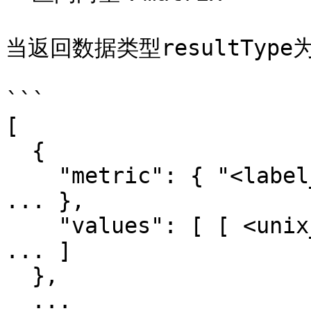
当返回数据类型resultType为
```

[

  {

    "metric": { "<label_name>": "<label_value>", 
... },

    "values": [ [ <unix_time>, "<sample_value>" ], 
... ]

  },

  ...
