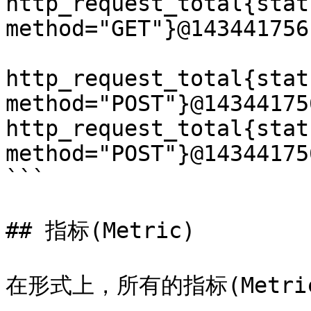
http_request_total{stat
method="GET"}@143441756
http_request_total{stat
method="POST"}@14344175
http_request_total{stat
method="POST"}@14344175
```

## 指标(Metric)

在形式上，所有的指标(Metri