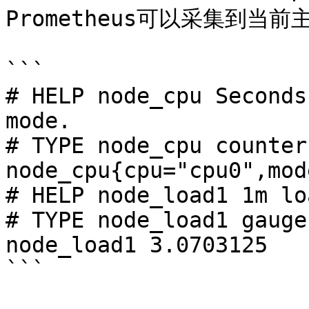
Prometheus可以采集到当
```

# HELP node_cpu Seconds
mode.

# TYPE node_cpu counter

node_cpu{cpu="cpu0",mod
# HELP node_load1 1m lo
# TYPE node_load1 gauge

node_load1 3.0703125

```
