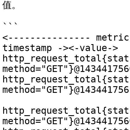
值。

```

<--------------- metric
timestamp -><-value->

http_request_total{stat
method="GET"}@143441756
http_request_total{stat
method="GET"}@143441756
http_request_total{stat
method="GET"}@143441756