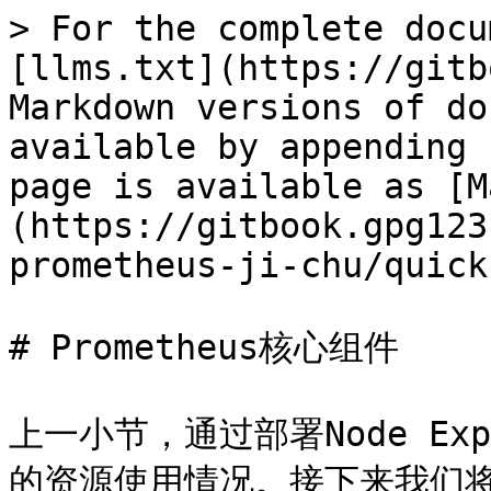
> For the complete docu
[llms.txt](https://gitb
Markdown versions of do
available by appending 
page is available as [M
(https://gitbook.gpg123
prometheus-ji-chu/quick
# Prometheus核心组件

上一小节，通过部署Node Ex
的资源使用情况。接下来我们将从