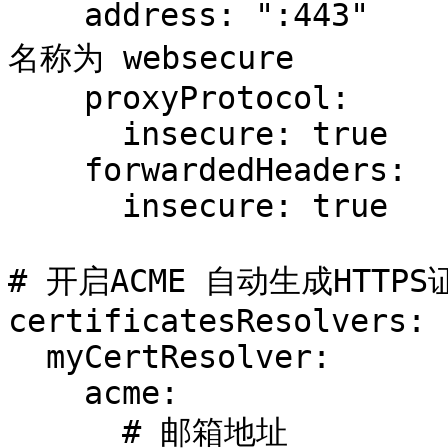
    address: ":443"         # 配置443端口，并设置入口
名称为 websecure

    proxyProtocol:

      insecure: true

    forwardedHeaders:

      insecure: true

# 开启ACME 自动生成HTTPS证
certificatesResolvers:

  myCertResolver:

    acme:

      # 邮箱地址
