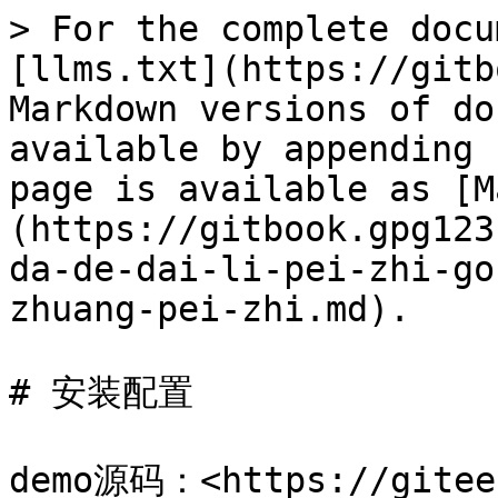
> For the complete docu
[llms.txt](https://gitb
Markdown versions of do
available by appending 
page is available as [M
(https://gitbook.gpg123
da-de-dai-li-pei-zhi-go
zhuang-pei-zhi.md).

# 安装配置

demo源码：<https://gitee