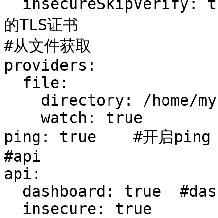
  insecureSkipVerify: true  # Traefik忽略验证代理服务
的TLS证书

#从文件获取

providers:

  file:

    directory: /home/my-traefik/config

    watch: true

ping: true    #开启ping

#api

api:

  dashboard: true  #dashboard-ui

  insecure: true
