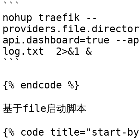
```

nohup traefik --
providers.file.director
api.dashboard=true --ap
log.txt  2>&1 &

```

{% endcode %}

基于file启动脚本

{% code title="start-by