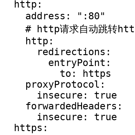
  http:

    address: ":80"           #配置80作为http入口

    # http请求自动跳转https

    http:

      redirections:

        entryPoint:

          to: https

    proxyProtocol:

      insecure: true

    forwardedHeaders:

      insecure: true

  https:
