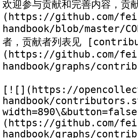
欢迎参与贡献和完善内容，贡献方法
(https://github.com/fei
handbook/blob/master
者，贡献者列表见 [contribu
(https://github.com/fei
handbook/graphs/contrib
[![](https://opencollec
handbook/contributors.s
width=890\&button=false
(https://github.com/fei
handbook/graphs/contrib