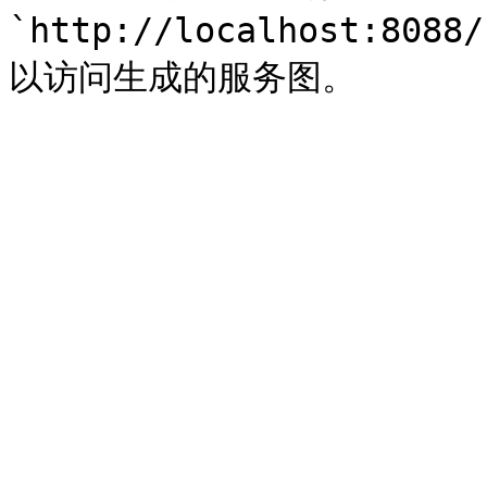
`http://localhost:8088