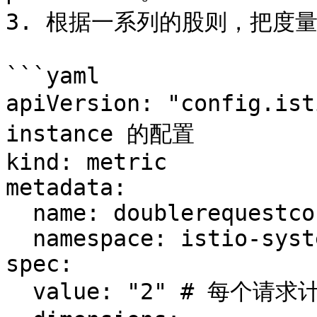
3. 根据一系列的股则，把度量
```yaml

apiVersion: "config.is
instance 的配置

kind: metric

metadata:

  name: doublerequestcount

  namespace: istio-system

spec:

  value: "2" # 每个请求计数两次
