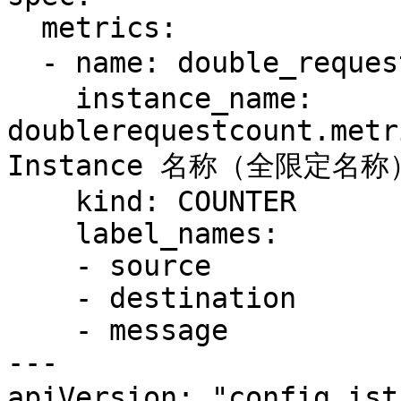
  metrics:

  - name: double_request_count # Prometheus 指标名称

    instance_name: 
doublerequestcount.metr
Instance 名称（全限定名称）
    kind: COUNTER

    label_names:

    - source

    - destination

    - message

---

apiVersion: "config.is