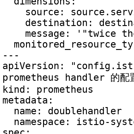
  dimensions:

    source: source.service | "unknown"

    destination: destination.service | "unknown"

    message: '"twice the fun!"'

  monitored_resource_type: '"UNSPECIFIED"'

---

apiVersion: "config.ist
prometheus handler 的配置
kind: prometheus

metadata:

  name: doublehandler

  namespace: istio-system

spec:
