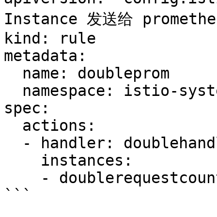
Instance 发送给 promethe
kind: rule

metadata:

  name: doubleprom

  namespace: istio-system

spec:

  actions:

  - handler: doublehandler.prometheus

    instances:

    - doublerequestcount.metric

```
