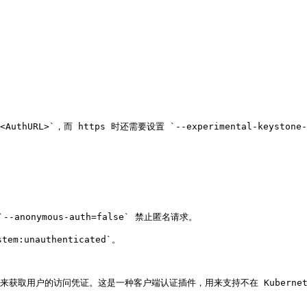
<AuthURL>`，而 https 时还需要设置 `--experimental-keystone-c
nonymous-auth=false` 禁止匿名请求。

m:unauthenticated`。

外部插件来获取用户的访问凭证。这是一种客户端认证插件，用来支持不在 Kubernete