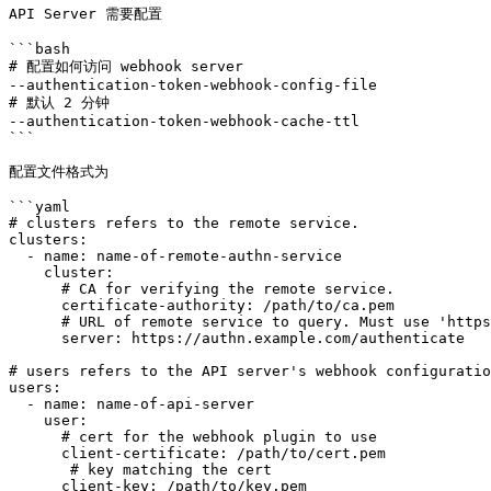
API Server 需要配置

```bash

# 配置如何访问 webhook server

--authentication-token-webhook-config-file

# 默认 2 分钟

--authentication-token-webhook-cache-ttl

```

配置文件格式为

```yaml

# clusters refers to the remote service.

clusters:

  - name: name-of-remote-authn-service

    cluster:

      # CA for verifying the remote service.

      certificate-authority: /path/to/ca.pem

      # URL of remote service to query. Must use 'https'.

      server: https://authn.example.com/authenticate

# users refers to the API server's webhook configuratio
users:

  - name: name-of-api-server

    user:

      # cert for the webhook plugin to use

      client-certificate: /path/to/cert.pem

       # key matching the cert

      client-key: /path/to/key.pem
