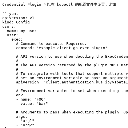
Credential Plugin 可以在 kubectl 的配置文件中设置，比如

```yaml

apiVersion: v1

kind: Config

users:

- name: my-user

  user:

    exec:

      # Command to execute. Required.

      command: "example-client-go-exec-plugin"

      # API version to use when decoding the ExecCredentials resource. Required.

      #

      # The API version returned by the plugin MUST match the version listed here.

      #

      # To integrate with tools that support multiple versions (such as client.authentication.k8s.io/v1alpha1),

      # set an environment variable or pass an argument to the tool that indicates which version the exec plugin expects.

      apiVersion: "client.authentication.k8s.io/v1beta1"

      # Environment variables to set when executing the plugin. Optional.

      env:

      - name: "FOO"

        value: "bar"

      # Arguments to pass when executing the plugin. Optional.

      args:

      - "arg1"

      - "arg2"
