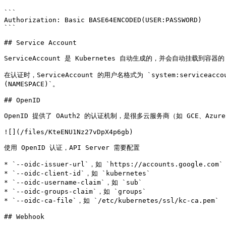
```

Authorization: Basic BASE64ENCODED(USER:PASSWORD)

```

## Service Account

ServiceAccount 是 Kubernetes 自动生成的，并会自动挂载到容器的 `/v
在认证时，ServiceAccount 的用户名格式为 `system:serviceaccount
(NAMESPACE)`。

## OpenID

OpenID 提供了 OAuth2 的认证机制，是很多云服务商（如 GCE、Azu
![](/files/KteENU1Nz27vDpX4p6gb)

使用 OpenID 认证，API Server 需要配置

* `--oidc-issuer-url`，如 `https://accounts.google.com`

* `--oidc-client-id`，如 `kubernetes`

* `--oidc-username-claim`，如 `sub`

* `--oidc-groups-claim`，如 `groups`

* `--oidc-ca-file`，如 `/etc/kubernetes/ssl/kc-ca.pem`

## Webhook
