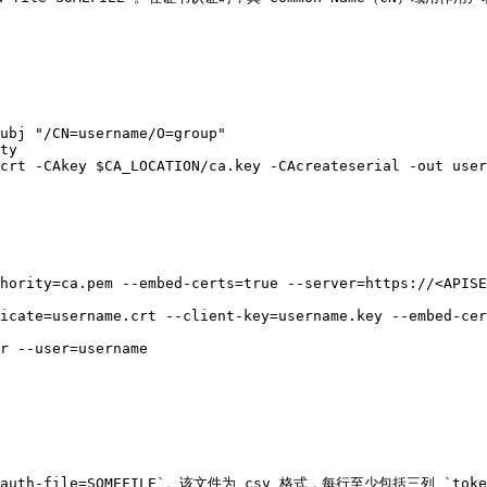
ubj "/CN=username/O=group"

ty

crt -CAkey $CA_LOCATION/ca.key -CAcreateserial -out user
hority=ca.pem --embed-certs=true --server=https://<APISE
icate=username.crt --client-key=username.key --embed-cer
r --user=username

auth-file=SOMEFILE`。该文件为 csv 格式，每行至少包括三列 `token