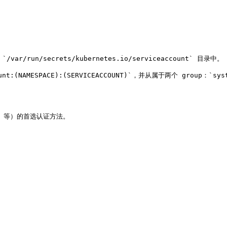
ar/run/secrets/kubernetes.io/serviceaccount` 目录中。

:(NAMESPACE):(SERVICEACCOUNT)`，并从属于两个 group：`system
re 等）的首选认证方法。
