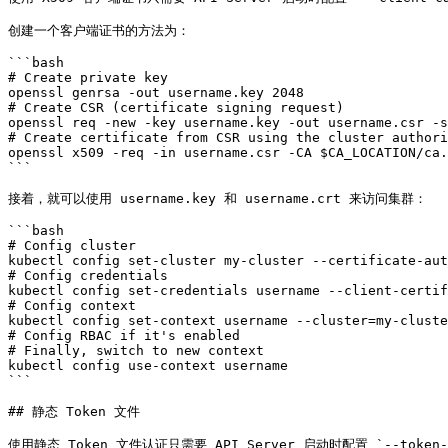
创建一个客户端证书的方法为：

```bash

# Create private key

openssl genrsa -out username.key 2048

# Create CSR (certificate signing request)

openssl req -new -key username.key -out username.csr -s
# Create certificate from CSR using the cluster authori
openssl x509 -req -in username.csr -CA $CA_LOCATION/ca.
```

接着，就可以使用 username.key 和 username.crt 来访问集群：

```bash

# Config cluster

kubectl config set-cluster my-cluster --certificate-aut
# Config credentials

kubectl config set-credentials username --client-certif
# Config context

kubectl config set-context username --cluster=my-cluste
# Config RBAC if it's enabled

# Finally, switch to new context

kubectl config use-context username

```

## 静态 Token 文件

使用静态 Token 文件认证只需要 API Server 启动时配置 `--token-