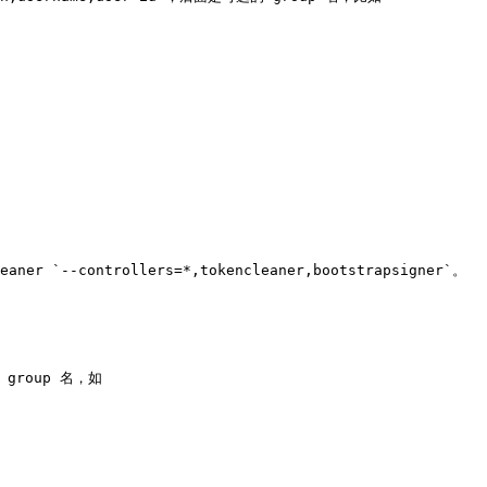
er `--controllers=*,tokencleaner,bootstrapsigner`。

 group 名，如
