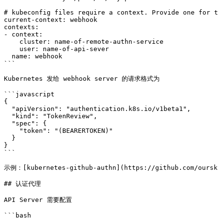
# kubeconfig files require a context. Provide one for t
current-context: webhook

contexts:

- context:

    cluster: name-of-remote-authn-service

    user: name-of-api-sever

  name: webhook

```

Kubernetes 发给 webhook server 的请求格式为

```javascript

{

  "apiVersion": "authentication.k8s.io/v1beta1",

  "kind": "TokenReview",

  "spec": {

    "token": "(BEARERTOKEN)"

  }

}

```

示例：[kubernetes-github-authn](https://github.com/our
## 认证代理

API Server 需要配置

```bash
