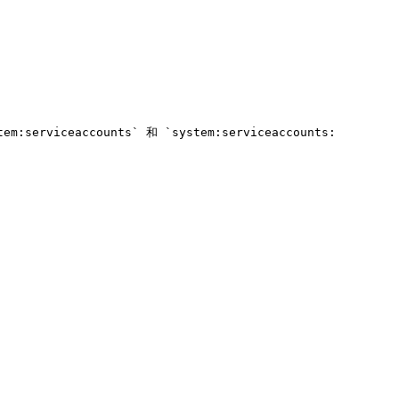
:serviceaccounts` 和 `system:serviceaccounts: