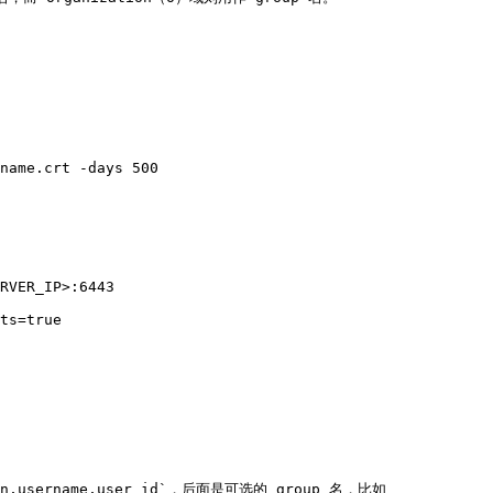
name.crt -days 500

RVER_IP>:6443

ts=true

,username,user id`，后面是可选的 group 名，比如
