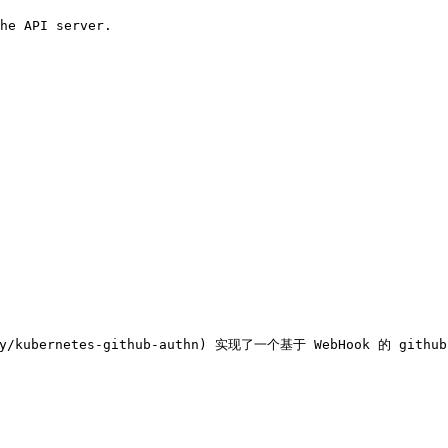
he API server.

sky/kubernetes-github-authn) 实现了一个基于 WebHook 的 githu