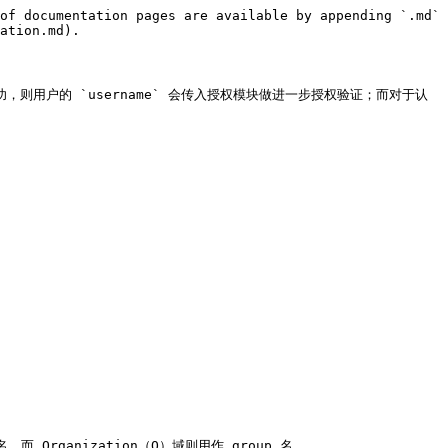
of documentation pages are available by appending `.md` 
ation.md).

，则用户的 `username` 会传入授权模块做进一步授权验证；而对于认
，而 Organization（O）域则用作 group 名。
