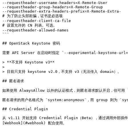
--requestheader-username-headers=X-Remote-User

--requestheader-group-headers=X-Remote-Group

--requestheader-extra-headers-prefix=X-Remote-Extra-

# 为了防止头部欺骗，证书是必选项

--requestheader-client-ca-file

# 设置允许的 CN 列表。可选。

--requestheader-allowed-names

```

## OpenStack Keystone 密码

需要 API Server 在启动时指定 `--experimental-keystone-url=
> **不支持 Keystone v3**

>

> 目前只支持 keystone v2.0，不支持 v3（无法传入 domain）。

## 匿名请求

如果使用 AlwaysAllow 以外的认证模式，则匿名请求默认开启，但可用 `--a
匿名请求的用户名格式为 `system:anonymous`，而 group 则为 `syste
## Credential Plugin

从 v1.11 开始支持 Credential Plugin（Beta），通过调用
[Webhook](#webhook) 配合使用。
