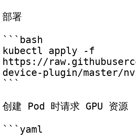
部署

```bash

kubectl apply -f 
https://raw.githubuserc
device-plugin/master/nv
```

创建 Pod 时请求 GPU 资源

```yaml
