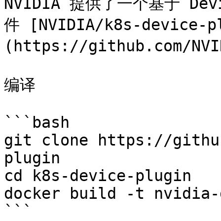
NVIDIA 提供了一个基于 Devi
件 [NVIDIA/k8s-device-p
(https://github.com/NVI
编译

```bash

git clone https://githu
plugin

cd k8s-device-plugin

docker build -t nvidia-
```
