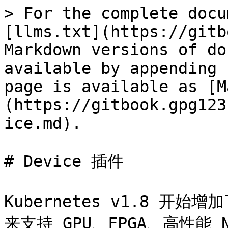
> For the complete docu
[llms.txt](https://gitb
Markdown versions of do
available by appending 
page is available as [M
(https://gitbook.gpg123
ice.md).

# Device 插件

Kubernetes v1.8 开始增
来支持 GPU、FPGA、高性能 N