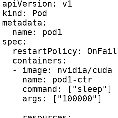
apiVersion: v1

kind: Pod

metadata:

  name: pod1

spec:

  restartPolicy: OnFailure

  containers:

  - image: nvidia/cuda

    name: pod1-ctr

    command: ["sleep"]

    args: ["100000"]

    resources:
