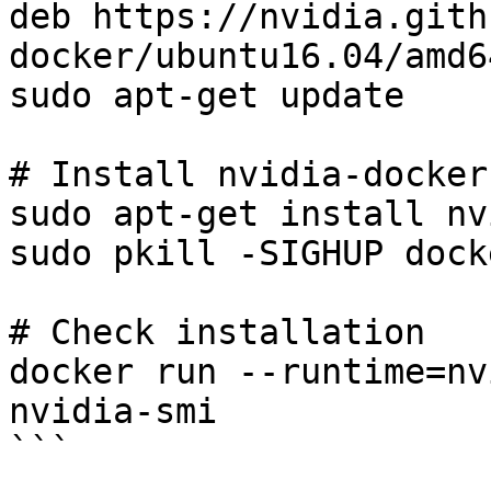
deb https://nvidia.gith
docker/ubuntu16.04/amd64
sudo apt-get update

# Install nvidia-docker 
sudo apt-get install nv
sudo pkill -SIGHUP docke
# Check installation

docker run --runtime=nv
nvidia-smi

```
