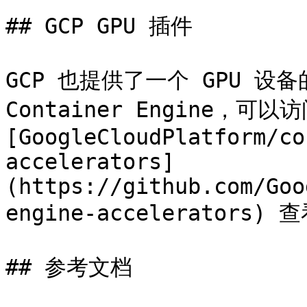
## GCP GPU 插件

GCP 也提供了一个 GPU 设备
Container Engine，可以访
[GoogleCloudPlatform/co
accelerators]
(https://github.com/Goo
engine-accelerators) 查
## 参考文档
