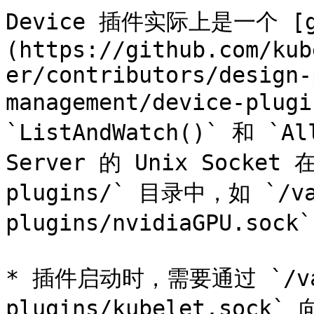
Device 插件实际上是一个 [g
(https://github.com/kub
er/contributors/design-
management/device-plu
`ListAndWatch()` 和 `A
Server 的 Unix Socket 在
plugins/` 目录中，如 `/var
plugins/nvidiaGPU.so
* 插件启动时，需要通过 `/var/
plugins/kubelet.sock