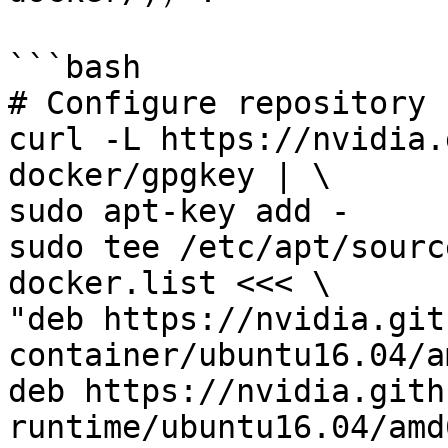
```bash

# Configure repository

curl -L https://nvidia.
docker/gpgkey | \

sudo apt-key add -

sudo tee /etc/apt/sourc
docker.list <<< \

"deb https://nvidia.git
container/ubuntu16.04/a
deb https://nvidia.gith
runtime/ubuntu16.04/amd6