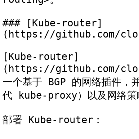
### [Kube-router]
(https://github.com/clo
[Kube-router]
(https://github.com/cl
一个基于 BGP 的网络插件，
代 kube-proxy）以及网络策
部署 Kube-router：
