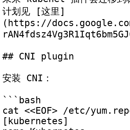
计划见 [这里]
(https://docs.google.co
rAN4fdsz4Vg3R1Iqt6bm5GJ
## CNI plugin

安装 CNI：

```bash

cat <<EOF> /etc/yum.rep
[kubernetes]
