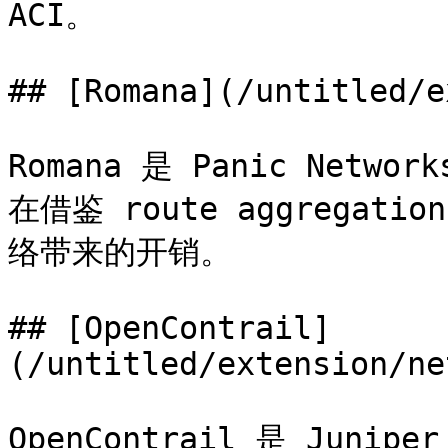
ACI。

## [Romana](/untitled/e
Romana 是 Panic Netw
在借鉴 route aggregati
络带来的开销。

## [OpenContrail]
(/untitled/extension/ne
OpenContrail 是 Ju