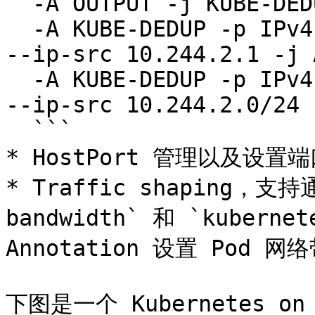
  -A OUTPUT -j KUBE-DEDUP

  -A KUBE-DEDUP -p IPv4 -s a:58:a:f4:2:1 -o veth+ 
--ip-src 10.244.2.1 -j 
  -A KUBE-DEDUP -p IPv4 -s a:58:a:f4:2:1 -o veth+ 
--ip-src 10.244.2.0/24 
  ```

* HostPort 管理以及设置端
* Traffic shaping，支持通
bandwidth` 和 `kubernet
Annotation 设置 Pod 网
下图是一个 Kubernetes o