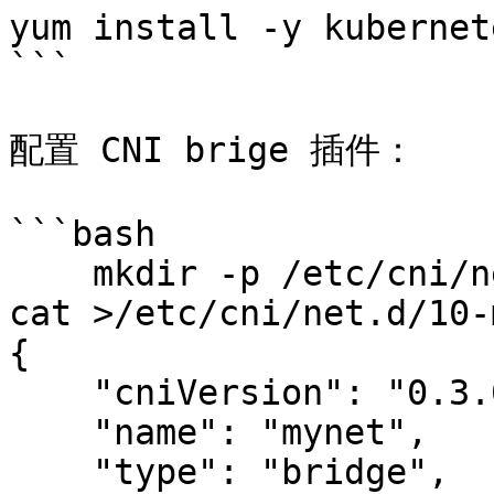
yum install -y kubernet
```

配置 CNI brige 插件：

```bash

    mkdir -p /etc/cni/net.d

cat >/etc/cni/net.d/10-
{

    "cniVersion": "0.3.0",

    "name": "mynet",

    "type": "bridge",
