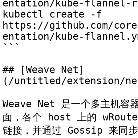
entation/kube-flannel-r
kubectl create -f 
https://github.com/core
entation/kube-flannel.ym
```

## [Weave Net]
(/untitled/extension/ne
Weave Net 是一个多主
面，各个 host 上的 wRoute
链接，并通过 Gossip 来