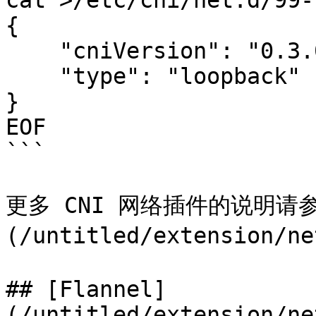
cat >/etc/cni/net.d/99-
{

    "cniVersion": "0.3.0",

    "type": "loopback"

}

EOF

```

更多 CNI 网络插件的说明请参
(/untitled/extension/ne
## [Flannel]
(/untitled/extension/ne