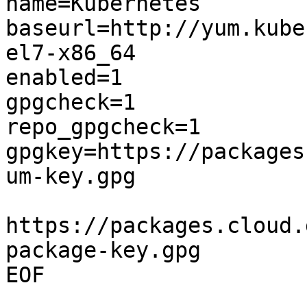
name=Kubernetes

baseurl=http://yum.kube
el7-x86_64

enabled=1

gpgcheck=1

repo_gpgcheck=1

gpgkey=https://packages
um-key.gpg

https://packages.cloud.
package-key.gpg

EOF
