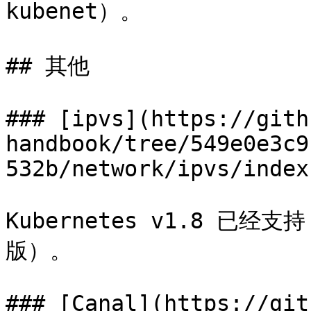
kubenet）。

## 其他

### [ipvs](https://gith
handbook/tree/549e0e3c9
532b/network/ipvs/index.
Kubernetes v1.8 已经支
版）。

### [Canal](https://git