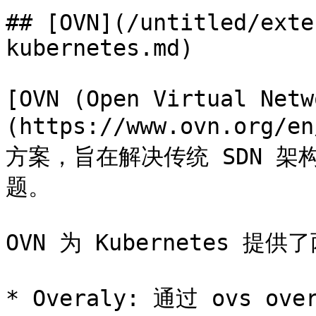
## [OVN](/untitled/exte
kubernetes.md)

[OVN (Open Virtual Netw
(https://www.ovn.or
方案，旨在解决传统 SDN 架构（
题。

OVN 为 Kubernetes 提
* Overaly: 通过 ovs ove