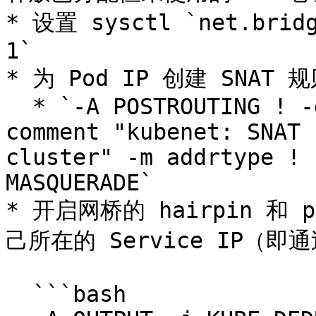
* 设置 sysctl `net.bridg
1`

* 为 Pod IP 创建 SNAT 规
  * `-A POSTROUTING ! -d 10.0.0.0/8 -m comment --
comment "kubenet: SNAT 
cluster" -m addrtype ! 
MASQUERADE`

* 开启网桥的 hairpin 和 
己所在的 Service IP（即通
  ```bash
