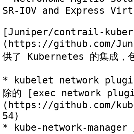
SR-IOV and Express Virt
[Juniper/contrail-kuber
(https://github.com/Ju
供了 Kubernetes 的集成
* kubelet network plu
除的 [exec network plug
(https://github.com/kub
54)

* kube-network-manage