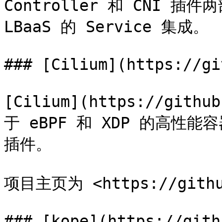
Controller 和 CNI 插
LBaaS 的 Service 集成。

### [Cilium](https://gi
[Cilium](https://gith
于 eBPF 和 XDP 的高性能容
插件。

项目主页为 <https://github
### [kope](https://gith