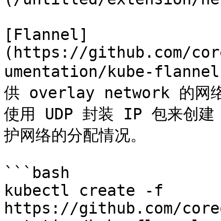
[Flannel]
(https://github.com/cor
umentation/kube-flann
供 overlay network 的
使用 UDP 封装 IP 包来创建 
护网络的分配情况。

```bash

kubectl create -f 
https://github.com/core