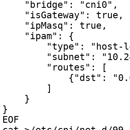
    "bridge": "cni0",

    "isGateway": true,

    "ipMasq": true,

    "ipam": {

        "type": "host-local",

        "subnet": "10.244.0.0/16",

        "routes": [

            {"dst": "0.0.0.0/0"}

        ]

    }

}

EOF
