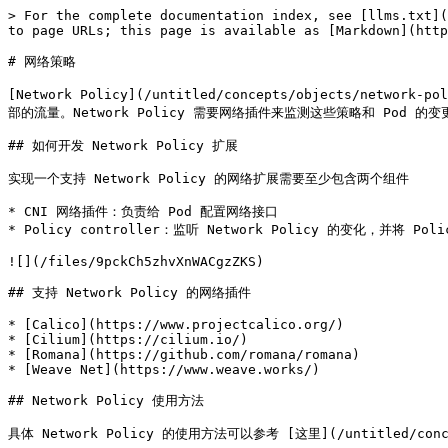
> For the complete documentation index, see [llms.txt](
to page URLs; this page is available as [Markdown](http
# 网络策略

[Network Policy](/untitled/concepts/objec
部的流量。Network Policy 需要网络插件来监测这些策略和 Pod 的变
## 如何开发 Network Policy 扩展

实现一个支持 Network Policy 的网络扩展需要至少包含两个组件

* CNI 网络插件：负责给 Pod 配置网络接口

* Policy controller：监听 Network Policy 的变化，并将 P
![](/files/9pckCh5zhvXnWACgzZKS)

## 支持 Network Policy 的网络插件

* [Calico](https://www.projectcalico.org/)

* [Cilium](https://cilium.io/)

* [Romana](https://github.com/romana/romana)

* [Weave Net](https://www.weave.works/)

## Network Policy 使用方法
