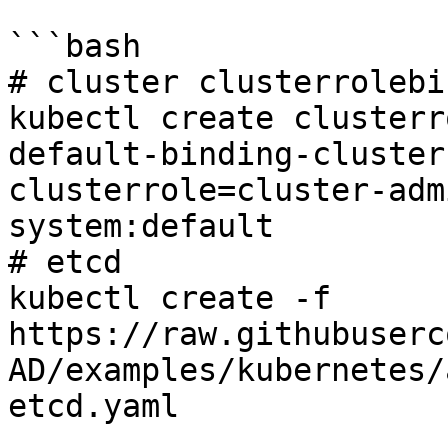
```bash

# cluster clusterrolebi
kubectl create clusterr
default-binding-cluster
clusterrole=cluster-adm
system:default

# etcd

kubectl create -f 
https://raw.githubuserc
AD/examples/kubernetes/
etcd.yaml
