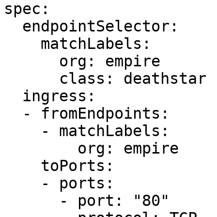
spec:

  endpointSelector:

    matchLabels:

      org: empire

      class: deathstar

  ingress:

  - fromEndpoints:

    - matchLabels:

        org: empire

    toPorts:

    - ports:

      - port: "80"
