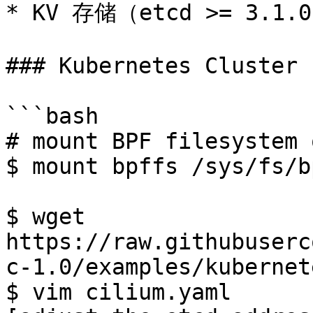
* KV 存储（etcd >= 3.1.0
### Kubernetes Cluster

```bash

# mount BPF filesystem 
$ mount bpffs /sys/fs/b
$ wget 
https://raw.githubuserc
c-1.0/examples/kubernet
$ vim cilium.yaml
