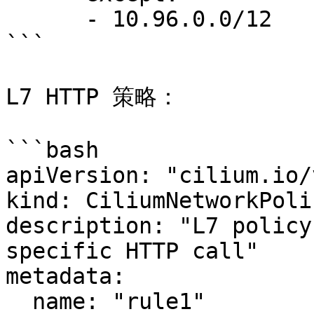
      - 10.96.0.0/12

```

L7 HTTP 策略：

```bash

apiVersion: "cilium.io/v
kind: CiliumNetworkPolic
description: "L7 policy
specific HTTP call"

metadata:

  name: "rule1"
