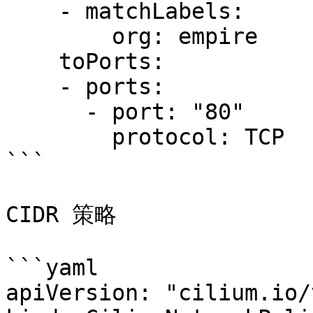
    - matchLabels:

        org: empire

    toPorts:

    - ports:

      - port: "80"

        protocol: TCP

```

CIDR 策略

```yaml

apiVersion: "cilium.io/v