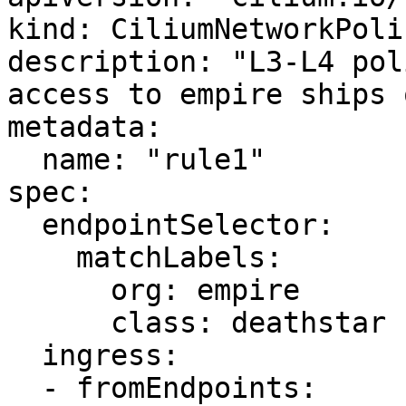
kind: CiliumNetworkPolic
description: "L3-L4 pol
access to empire ships 
metadata:

  name: "rule1"

spec:

  endpointSelector:

    matchLabels:

      org: empire

      class: deathstar

  ingress:

  - fromEndpoints:
