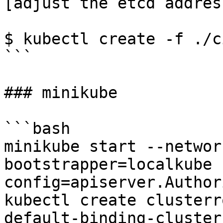
[adjust the etcd address
$ kubectl create -f ./c
```

### minikube

```bash

minikube start --networ
bootstrapper=localkube 
config=apiserver.Author
kubectl create clusterr
default-binding-cluster