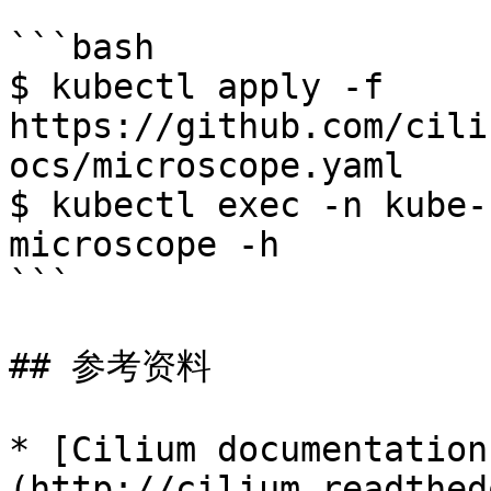
```bash

$ kubectl apply -f

https://github.com/cili
ocs/microscope.yaml

$ kubectl exec -n kube-
microscope -h

```

## 参考资料

* [Cilium documentation