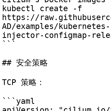
kubectl create -f 
https://raw.githubuserc
AD/examples/kubernetes-
injector-configmap-rele
```

## 安全策略

TCP 策略：

```yaml

apiVersion: "cilium.io/v