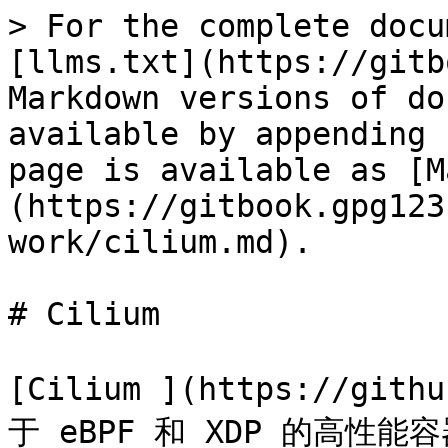
> For the complete docu
[llms.txt](https://gitb
Markdown versions of do
available by appending 
page is available as [M
(https://gitbook.gpg123
work/cilium.md).

# Cilium

[Cilium ](https://git
于 eBPF 和 XDP 的高性