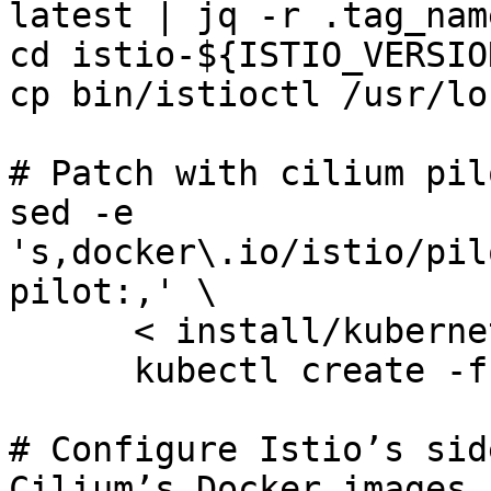
latest | jq -r .tag_name
cd istio-${ISTIO_VERSION
cp bin/istioctl /usr/lo
# Patch with cilium pilo
sed -e 
's,docker\.io/istio/pil
pilot:,' \

      < install/kubernetes/istio.yaml | \

      kubectl create -f -

# Configure Istio’s sid
Cilium’s Docker images 