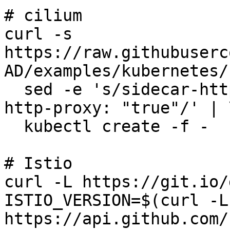
# cilium

curl -s 
https://raw.githubuserc
AD/examples/kubernetes/
  sed -e 's/sidecar-http-proxy: "false"/sidecar-
http-proxy: "true"/' | \
  kubectl create -f -

# Istio

curl -L https://git.io/
ISTIO_VERSION=$(curl -L 
https://api.github.com/