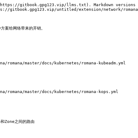
https://gitbook.gpg123.vip/llms.txt). Markdown versions 
s://gitbook.gpg123.vip/untitled/extension/network/romana
lay方案给网络带来的开销。

na/romana/master/docs/kubernetes/romana-kubeadm.yml

na/romana/master/docs/kubernetes/romana-kops.yml

de和Zone之间的路由
