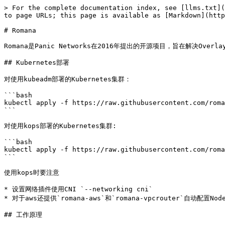
> For the complete documentation index, see [llms.txt](
to page URLs; this page is available as [Markdown](http
# Romana

Romana是Panic Networks在2016年提出的开源项目，旨在解决Over
## Kubernetes部署

对使用kubeadm部署的Kubernetes集群：

```bash

kubectl apply -f https://raw.githubusercontent.com/roma
```

对使用kops部署的Kubernetes集群:

```bash

kubectl apply -f https://raw.githubusercontent.com/roma
```

使用kops时要注意

* 设置网络插件使用CNI `--networking cni`

* 对于aws还提供`romana-aws`和`romana-vpcrouter`自动配置No
## 工作原理
