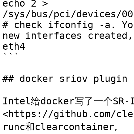
echo 2 > 
/sys/bus/pci/devices/00
# check ifconfig -a. Yo
new interfaces created,
eth4

```

## docker sriov plugin

Intel给docker写了一个SR-
<https://github.com/c
runc和clearcontainer。
