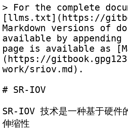
> For the complete docu
[llms.txt](https://gitb
Markdown versions of do
available by appending 
page is available as [M
(https://gitbook.gpg123
work/sriov.md).

# SR-IOV

SR-IOV 技术是一种基于硬
伸缩性
