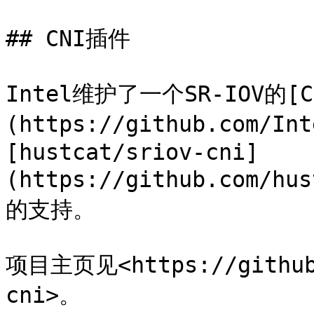
## CNI插件

Intel维护了一个SR-IOV的[
(https://github.com/In
[hustcat/sriov-cni]
(https://github.com/h
的支持。

项目主页见<https://github.
cni>。
