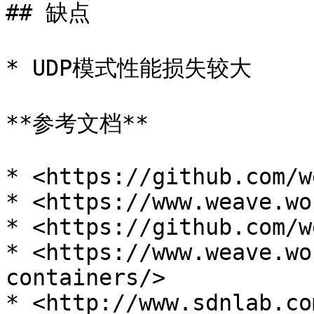
## 缺点

* UDP模式性能损失较大

**参考文档**

* <https://github.com/w
* <https://www.weave.wo
* <https://github.com/w
* <https://www.weave.wo
containers/>
