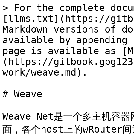
> For the complete docu
[llms.txt](https://gitb
Markdown versions of do
available by appending 
page is available as [M
(https://gitbook.gpg123
work/weave.md).

# Weave

Weave Net是一个多主机
面，各个host上的wRouter间