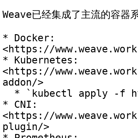
Weave已经集成了主流的容器系
* Docker: 
<https://www.weave.work
* Kubernetes: 
<https://www.weave.work
addon/>

  * `kubectl apply -f https://git.io/weave-kube`

* CNI: 
<https://www.weave.work
plugin/>

* Prometheus: 