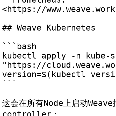
<https://www.weave.work
## Weave Kubernetes

```bash

kubectl apply -n kube-s
"https://cloud.weave.wo
version=$(kubectl versi
```

这会在所有Node上启动Weave插件
controller：
