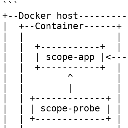
```

+--Docker host----------
|  +--Container------+ 
|  |                 | 
|  |  +-----------+  | 
|  |  | scope-app |<---
|  |  +-----------+  | 
|  |        ^        | 
|  |        |        | 
|  | +-------------+ |  
|  | | scope-probe | |  
|  | +-------------+ |  