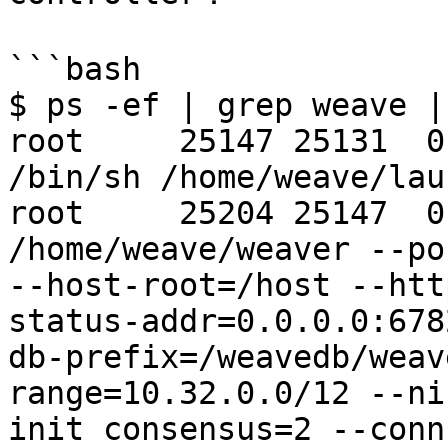
```bash

$ ps -ef | grep weave |
root     25147 25131  0
/bin/sh /home/weave/lau
root     25204 25147  0
/home/weave/weaver --po
--host-root=/host --htt
status-addr=0.0.0.0:678
db-prefix=/weavedb/weav
range=10.32.0.0/12 --ni
init consensus=2 --conn