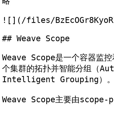
略

![](/files/BzEcOGr8KyoR
## Weave Scope

Weave Scope是一个容
个集群的拓扑并智能分组（Automat
Intelligent Grouping）。
Weave Scope主要由scope-p