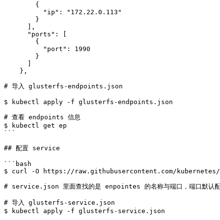
        {

          "ip": "172.22.0.113"

        }

      ],

      "ports": [

        {

          "port": 1990

        }

      ]

    },

# 导入 glusterfs-endpoints.json

$ kubectl apply -f glusterfs-endpoints.json

# 查看 endpoints 信息

$ kubectl get ep

```

## 配置 service

```bash

$ curl -O https://raw.githubusercontent.com/kubernetes/
# service.json 里面查找的是 enpointes 的名称与端口，端口默认配
# 导入 glusterfs-service.json

$ kubectl apply -f glusterfs-service.json
