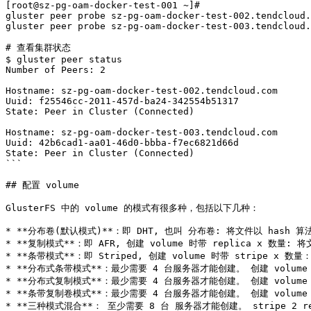
[root@sz-pg-oam-docker-test-001 ~]#

gluster peer probe sz-pg-oam-docker-test-002.tendcloud.
gluster peer probe sz-pg-oam-docker-test-003.tendcloud.
# 查看集群状态

$ gluster peer status

Number of Peers: 2

Hostname: sz-pg-oam-docker-test-002.tendcloud.com

Uuid: f25546cc-2011-457d-ba24-342554b51317

State: Peer in Cluster (Connected)

Hostname: sz-pg-oam-docker-test-003.tendcloud.com

Uuid: 42b6cad1-aa01-46d0-bbba-f7ec6821d66d

State: Peer in Cluster (Connected)

```

## 配置 volume

GlusterFS 中的 volume 的模式有很多种，包括以下几种：

* **分布卷(默认模式)**：即 DHT, 也叫 分布卷: 将文件以 hash
* **复制模式**：即 AFR, 创建 volume 时带 replica x 数量: 
* **条带模式**：即 Striped, 创建 volume 时带 stripe x 
* **分布式条带模式**：最少需要 4 台服务器才能创建。 创建 volume 时 s
* **分布式复制模式**：最少需要 4 台服务器才能创建。 创建 volume 时 r
* **条带复制卷模式**：最少需要 4 台服务器才能创建。 创建 volume 时 st
* **三种模式混合**： 至少需要 8 台 服务器才能创建。 stripe 2 re