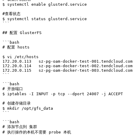
$ systemctl enable glusterd.service

#查看状态

$ systemctl status glusterd.service

```

## 配置 GlusterFS

```bash

# 配置 hosts

$ vi /etc/hosts

172.20.0.113   sz-pg-oam-docker-test-001.tendcloud.com

172.20.0.114   sz-pg-oam-docker-test-002.tendcloud.com

172.20.0.115   sz-pg-oam-docker-test-003.tendcloud.com

```

```bash

# 开放端口

$ iptables -I INPUT -p tcp --dport 24007 -j ACCEPT

# 创建存储目录

$ mkdir /opt/gfs_data

```

```bash

# 添加节点到 集群

# 执行操作的本机不需要 probe 本机
