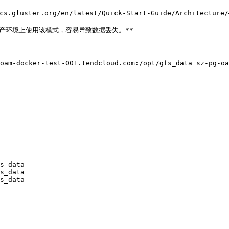
luster.org/en/latest/Quick-Start-Guide/Architecture/#
产环境上使用该模式，容易导致数据丢失。**

oam-docker-test-001.tendcloud.com:/opt/gfs_data sz-pg-o
s_data

s_data

s_data
