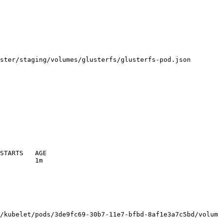
ster/staging/volumes/glusterfs/glusterfs-pod.json

STARTS   AGE

         1m

/kubelet/pods/3de9fc69-30b7-11e7-bfbd-8af1e3a7c5bd/volum