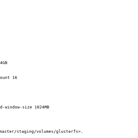
4GB

ount 16

d-window-size 1024MB

ster/staging/volumes/glusterfs>.
