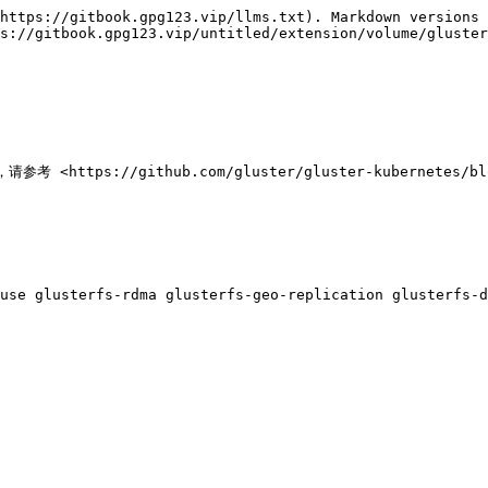
https://gitbook.gpg123.vip/llms.txt). Markdown versions 
s://gitbook.gpg123.vip/untitled/extension/volume/gluster
tps://github.com/gluster/gluster-kubernetes/blob/m
use glusterfs-rdma glusterfs-geo-replication glusterfs-d