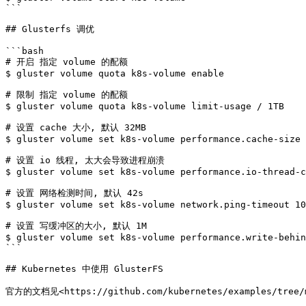
```

## Glusterfs 调优

```bash

# 开启 指定 volume 的配额

$ gluster volume quota k8s-volume enable

# 限制 指定 volume 的配额

$ gluster volume quota k8s-volume limit-usage / 1TB

# 设置 cache 大小, 默认 32MB

$ gluster volume set k8s-volume performance.cache-size 
# 设置 io 线程, 太大会导致进程崩溃

$ gluster volume set k8s-volume performance.io-thread-c
# 设置 网络检测时间, 默认 42s

$ gluster volume set k8s-volume network.ping-timeout 10

# 设置 写缓冲区的大小, 默认 1M

$ gluster volume set k8s-volume performance.write-behin
```

## Kubernetes 中使用 GlusterFS

官方的文档见<https://github.com/kubernetes/examples/tree/ma