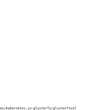
es/kubernetes.io~glusterfs/glusterfsvol
