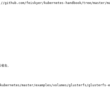
/github.com/feiskyer/kubernetes-handbook/tree/ma
以省去。

kubernetes/master/examples/volumes/glusterfs/glusterfs-e