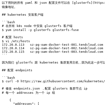
以下用到的所有 yaml 和 json 配置文件可以在 [glusterfs](https:/
镜像地址。

## kubernetes 安装客户端

```bash

# 在所有 k8s node 中安装 glusterfs 客户端

$ yum install -y glusterfs glusterfs-fuse

# 配置 hosts

$ vi /etc/hosts

172.20.0.113   sz-pg-oam-docker-test-001.tendcloud.com

172.20.0.114   sz-pg-oam-docker-test-002.tendcloud.com

172.20.0.115   sz-pg-oam-docker-test-003.tendcloud.com

```

因为我们 glusterfs 跟 kubernetes 集群复用主机，因为此这一步可
## 配置 endpoints

```bash

$ curl -O https://raw.githubusercontent.com/kubernetes/
# 修改 endpoints.json ，配置 glusters 集群节点 ip

# 每一个 addresses 为一个 ip 组

    {

      "addresses": [
