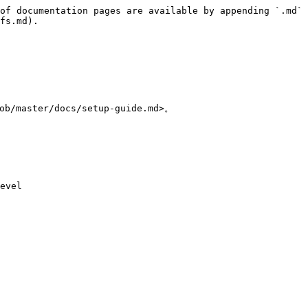
of documentation pages are available by appending `.md` 
fs.md).

aster/docs/setup-guide.md>。

evel
