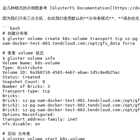
这几种模式的示例图参考 [GlusterFS Documentation](https://docs.g
因为我们只有三台主机，在此我们使用默认的**分布卷模式**。**请勿在生
```bash

# 创建分布卷

$ gluster volume create k8s-volume transport tcp sz-pg-
oam-docker-test-003.tendcloud.com:/opt/gfs_data force

# 查看 volume 状态

$ gluster volume info

Volume Name: k8s-volume

Type: Distribute

Volume ID: 9a3b0710-4565-4eb7-abae-1d5c8ed625ac

Status: Created

Snapshot Count: 0

Number of Bricks: 3

Transport-type: tcp

Bricks:

Brick1: sz-pg-oam-docker-test-001.tendcloud.com:/opt/gf
Brick2: sz-pg-oam-docker-test-002.tendcloud.com:/opt/gf
Brick3: sz-pg-oam-docker-test-003.tendcloud.com:/opt/gf
Options Reconfigured:

transport.address-family: inet

nfs.disable: on

# 启动 分布卷

$ gluster volume start k8s-volume
