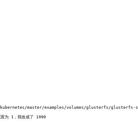
kubernetes/master/examples/volumes/glusterfs/glusterfs-s
置为 1，我改成了 1990
