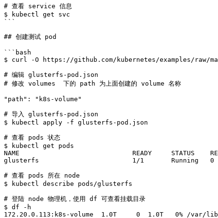
# 查看 service 信息

$ kubectl get svc

```

## 创建测试 pod

```bash

$ curl -O https://github.com/kubernetes/examples/raw/ma
# 编辑 glusterfs-pod.json

# 修改 volumes  下的 path 为上面创建的 volume 名称

"path": "k8s-volume"

# 导入 glusterfs-pod.json

$ kubectl apply -f glusterfs-pod.json

# 查看 pods 状态

$ kubectl get pods

NAME                             READY     STATUS    RE
glusterfs                        1/1       Running   0 
# 查看 pods 所在 node

$ kubectl describe pods/glusterfs

# 登陆 node 物理机，使用 df 可查看挂载目录

$ df -h

172.20.0.113:k8s-volume  1.0T     0  1.0T   0% /var/lib