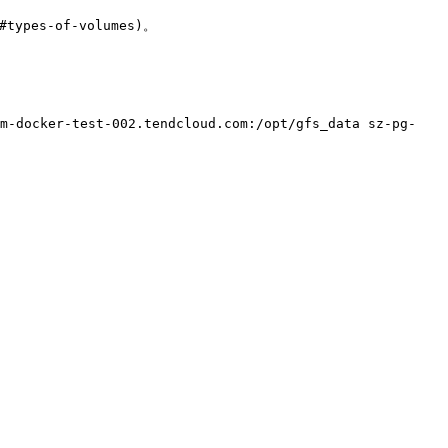
types-of-volumes)。

am-docker-test-002.tendcloud.com:/opt/gfs_data sz-pg-