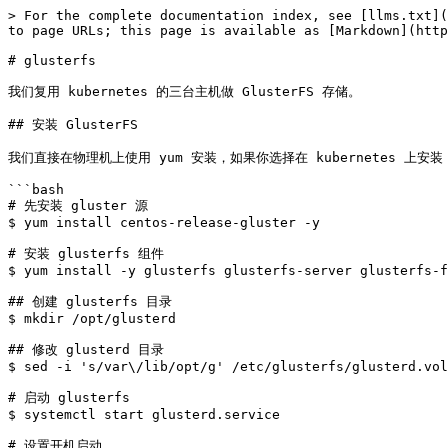
> For the complete documentation index, see [llms.txt](
to page URLs; this page is available as [Markdown](http
# glusterfs

我们复用 kubernetes 的三台主机做 GlusterFS 存储。

## 安装 GlusterFS

我们直接在物理机上使用 yum 安装，如果你选择在 kubernetes 上安装，请参考 <ht
```bash

# 先安装 gluster 源

$ yum install centos-release-gluster -y

# 安装 glusterfs 组件

$ yum install -y glusterfs glusterfs-server glusterfs-f
## 创建 glusterfs 目录

$ mkdir /opt/glusterd

## 修改 glusterd 目录

$ sed -i 's/var\/lib/opt/g' /etc/glusterfs/glusterd.vol

# 启动 glusterfs

$ systemctl start glusterd.service

# 设置开机启动
