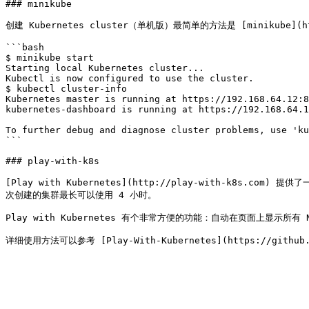
### minikube

创建 Kubernetes cluster（单机版）最简单的方法是 [minikube](https
```bash

$ minikube start

Starting local Kubernetes cluster...

Kubectl is now configured to use the cluster.

$ kubectl cluster-info

Kubernetes master is running at https://192.168.64.12:8
kubernetes-dashboard is running at https://192.168.64.1
To further debug and diagnose cluster problems, use 'ku
```

### play-with-k8s

[Play with Kubernetes](http://play-with-k8s.com)
次创建的集群最长可以使用 4 小时。

Play with Kubernetes 有个非常方便的功能：自动在页面上显示所