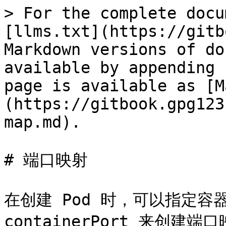
> For the complete docu
[llms.txt](https://gitb
Markdown versions of do
available by appending 
page is available as [M
(https://gitbook.gpg123
map.md).

# 端口映射

在创建 Pod 时，可以指定容器的 
containerPort 来创建端