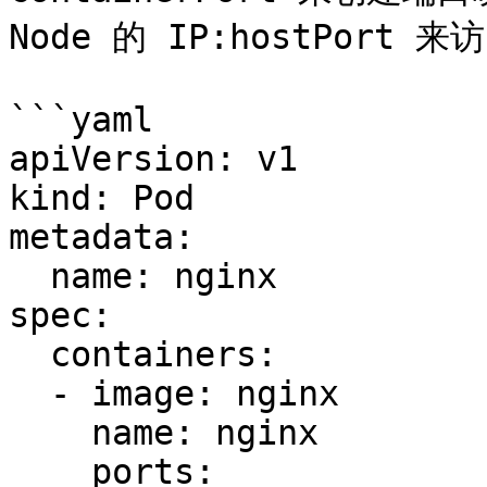
Node 的 IP:hostPort 
```yaml

apiVersion: v1

kind: Pod

metadata:

  name: nginx

spec:

  containers:

  - image: nginx

    name: nginx

    ports:
