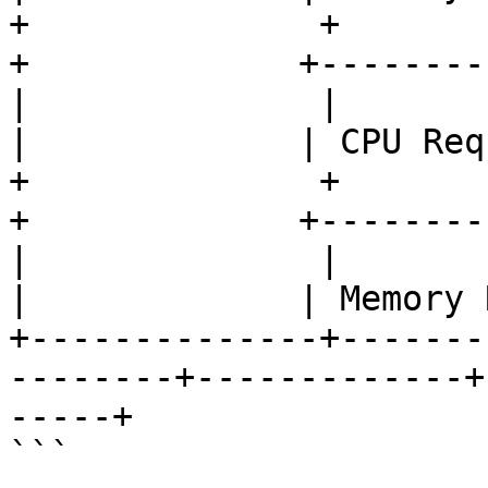
+              +               
+             +--------
|              |               
|             | CPU Req
+              +               
+             +--------
|              |               
|             | Memory 
+--------------+-------
--------+-------------+
-----+

```
