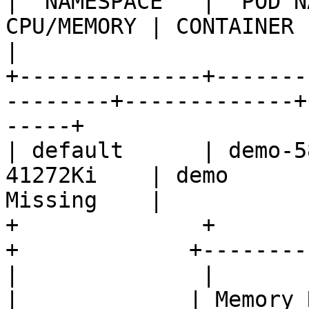
|  NAMESPACE   |  POD N
CPU/MEMORY | CONTAINER   |    
|

+--------------+-------
--------+-------------+
-----+

| default      | demo-5
41272Ki    | demo      
Missing    |

+              +               
+             +--------
|              |               
|             | Memory 