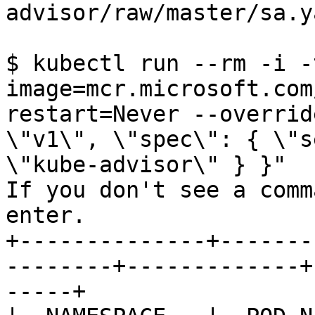
advisor/raw/master/sa.ya
$ kubectl run --rm -i -
image=mcr.microsoft.com
restart=Never --overrid
\"v1\", \"spec\": { \"s
\"kube-advisor\" } }"

If you don't see a comm
enter.

+--------------+-------
--------+-------------+
-----+
