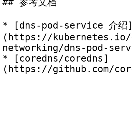
## 参考文档

* [dns-pod-service 介绍
(https://kubernetes.io/
networking/dns-pod-serv
* [coredns/coredns]