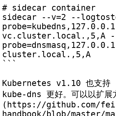
# sidecar container

sidecar --v=2 --logtost
probe=kubedns,127.0.0.1
vc.cluster.local.,5,A -
probe=dnsmasq,127.0.0.1
cluster.local.,5,A

```

Kubernetes v1.10 也支持
kube-dns 更好。可以以扩展方
(https://github.com/fei
handbook/blob/master/ma