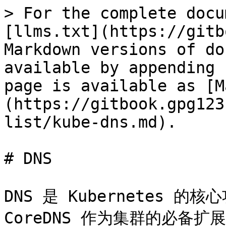
> For the complete docu
[llms.txt](https://gitb
Markdown versions of do
available by appending 
page is available as [M
(https://gitbook.gpg123
list/kube-dns.md).

# DNS

DNS 是 Kubernetes 的核
CoreDNS 作为集群的必备扩