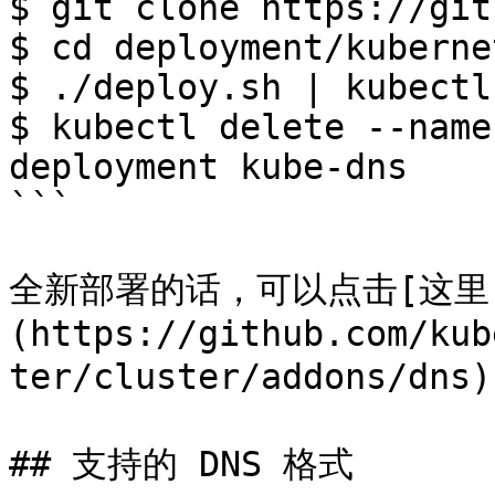
$ git clone https://git
$ cd deployment/kubernet
$ ./deploy.sh | kubectl
$ kubectl delete --name
deployment kube-dns

```

全新部署的话，可以点击[这里
(https://github.com/kub
ter/cluster/addons/d
## 支持的 DNS 格式
