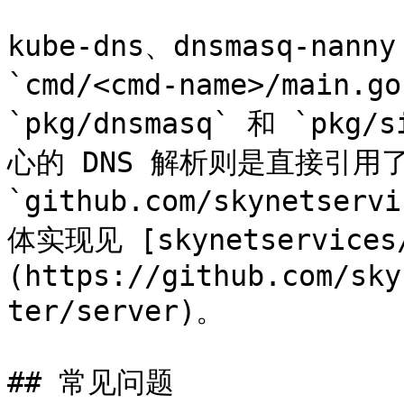
kube-dns、dnsmasq-nan
`cmd/<cmd-name>/main
`pkg/dnsmasq` 和 `pk
心的 DNS 解析则是直接引用了
`github.com/skynetser
体实现见 [skynetservices/
(https://github.com/sky
ter/server)。

## 常见问题
