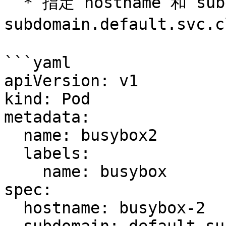
  * 指定 hostname 和 subdomain：`hostname.custom-
subdomain.default.svc
```yaml

apiVersion: v1

kind: Pod

metadata:

  name: busybox2

  labels:

    name: busybox

spec:

  hostname: busybox-2
