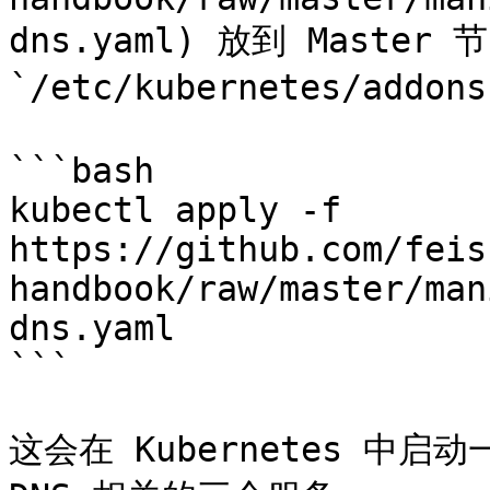
dns.yaml) 放到 Master 节
`/etc/kubernetes/ad
```bash

kubectl apply -f 
https://github.com/feis
handbook/raw/master/man
dns.yaml

```

这会在 Kubernetes 中启