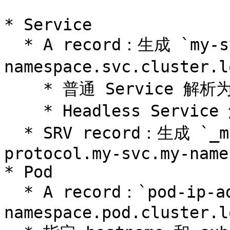
* Service

  * A record：生成 `my-svc.my-
namespace.svc.cluste
    * 普通 Service 解析为 Cluster IP

    * Headless Service 解析为指定的 Pod IP 列表

  * SRV record：生成 `_my-port-name._my-port-
protocol.my-svc.my-name
* Pod

  * A record：`pod-ip-address.my-
namespace.pod.cluster.l