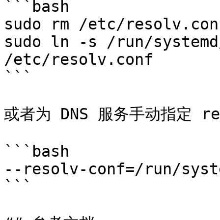
```bash

sudo rm /etc/resolv.conf
sudo ln -s /run/systemd
/etc/resolv.conf

```

或者为 DNS 服务手动指定 res
```bash

--resolv-conf=/run/syst
```
