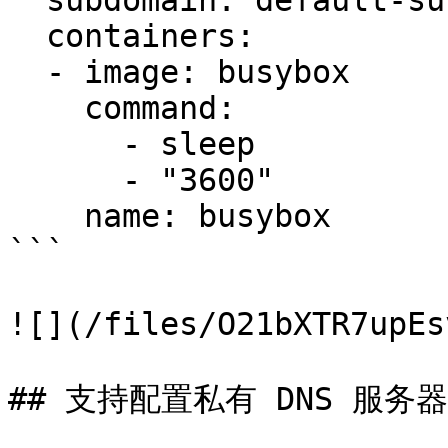
  subdomain: default-subdomain

  containers:

  - image: busybox

    command:

      - sleep

      - "3600"

    name: busybox

```

![](/files/O21bXTR7upEs
## 支持配置私有 DNS 服务器