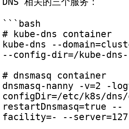
DNS 相关的三个服务：

```bash

# kube-dns container

kube-dns --domain=clust
--config-dir=/kube-dns-
# dnsmasq container

dnsmasq-nanny -v=2 -log
configDir=/etc/k8s/dns/
restartDnsmasq=true -- 
facility=- --server=127