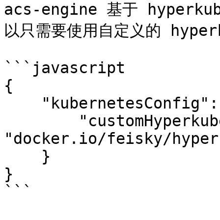
acs-engine 基于 hyperk
以只需要使用自定义的 hyperk
```javascript

{

    "kubernetesConfig": {

        "customHyperkubeImage": 
"docker.io/feisky/hyper
    }

}

```
