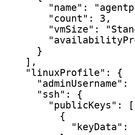
        "name": "agentpool1",

        "count": 3,

        "vmSize": "Standard_D2_v2",

        "availabilityProfile": "AvailabilitySet"

      }

    ],

    "linuxProfile": {

      "adminUsername": "azureuser",

      "ssh": {

        "publicKeys": [

          {

            "keyData": ""
