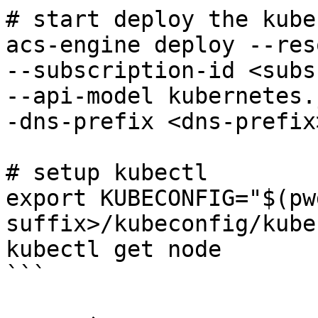
# start deploy the kube
acs-engine deploy --res
--subscription-id <subs
--api-model kubernetes.
-dns-prefix <dns-prefix>
# setup kubectl

export KUBECONFIG="$(pw
suffix>/kubeconfig/kube
kubectl get node

```
