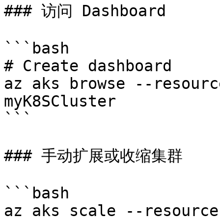
### 访问 Dashboard

```bash

# Create dashboard

az aks browse --resourc
myK8SCluster

```

### 手动扩展或收缩集群

```bash

az aks scale --resource