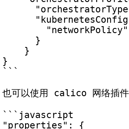
      "orchestratorType": "Kubernetes",

      "kubernetesConfig": {

        "networkPolicy": "azure"

      }

    }

}

```

也可以使用 calico 网络插件

```javascript

"properties": {
