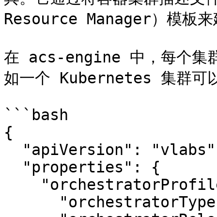
Resource Manager）模
在 acs-engine 中，每个
如一个 Kubernetes 集群可
```bash

{

  "apiVersion": "vlabs",

  "properties": {

    "orchestratorProfile": {

      "orchestratorType": "Kubernetes",
