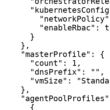
      "orchestratorRelease": "1.12",

      "kubernetesConfig": {

        "networkPolicy": "",

        "enableRbac": true

      }

    },

    "masterProfile": {

      "count": 1,

      "dnsPrefix": "",

      "vmSize": "Standard_D2_v2"

    },

    "agentPoolProfiles": [

      {
