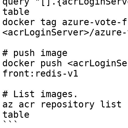
query "[].{acrLoginServ
table

docker tag azure-vote-fr
<acrLoginServer>/azure-
# push image

docker push <acrLoginSe
front:redis-v1

# List images.

az acr repository list 
table

```
