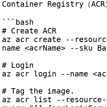
Container Registry
```bash

# Create ACR

az acr create --resourc
name <acrName> --sku Ba
# Login

az acr login --name <ac
# Tag the image.

az acr list --resource-