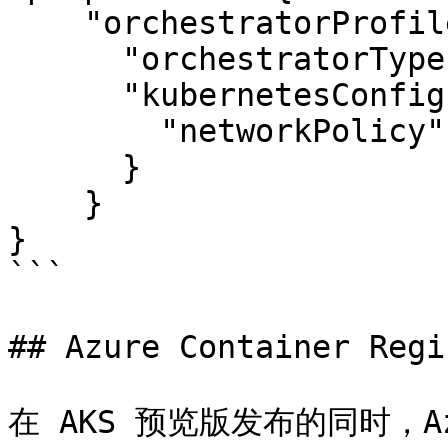
    "orchestratorProfile": {

      "orchestratorType": "Kubernetes",

      "kubernetesConfig": {

        "networkPolicy": "calico"

      }

    }

}

```

## Azure Container Regis
在 AKS 预览版发布的同时，Az