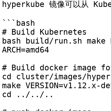
hyperkube 镜像可以从 Ku
```bash

# Build Kubernetes

bash build/run.sh make 
ARCH=amd64

# Build docker image fo
cd cluster/images/hyperk
make VERSION=v1.12.x-dev
cd ../../..
