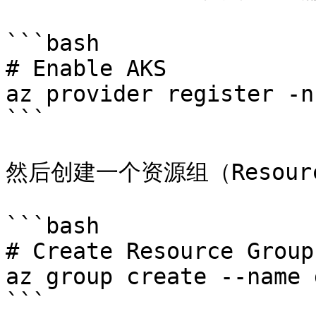
```bash

# Enable AKS

az provider register -n
```

然后创建一个资源组（Resour
```bash

# Create Resource Group

az group create --name 
```
