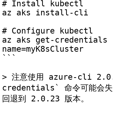
# Install kubectl

az aks install-cli

# Configure kubectl

az aks get-credentials 
name=myK8sCluster

```

> 注意使用 azure-cli 2.0
credentials` 命令可
回退到 2.0.23 版本。
