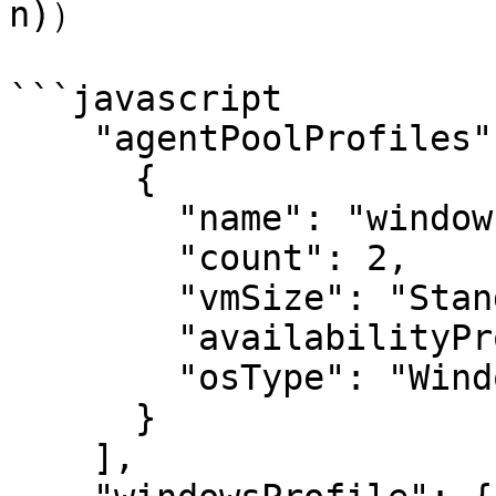
n)）

```javascript

    "agentPoolProfiles": [

      {

        "name": "windowspool2",

        "count": 2,

        "vmSize": "Standard_D2_v2",

        "availabilityProfile": "AvailabilitySet",

        "osType": "Windows"

      }

    ],
