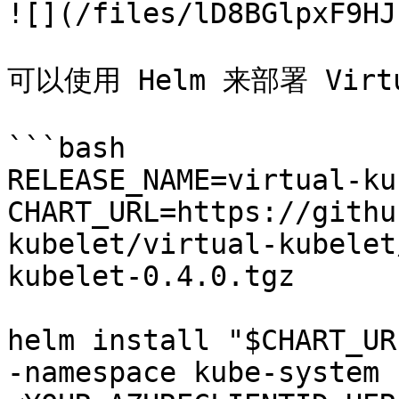
![](/files/lD8BGlpxF9HJ
可以使用 Helm 来部署 Virtua
```bash

RELEASE_NAME=virtual-ku
CHART_URL=https://githu
kubelet/virtual-kubelet
kubelet-0.4.0.tgz

helm install "$CHART_UR
-namespace kube-system 