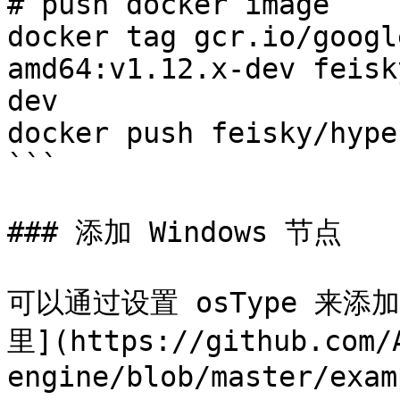
# push docker image

docker tag gcr.io/googl
amd64:v1.12.x-dev feisk
dev

docker push feisky/hype
```

### 添加 Windows 节点

可以通过设置 osType 来添加
里](https://github.com/
engine/blob/master/exam