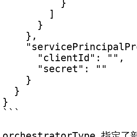
          }

        ]

      }

    },

    "servicePrincipalProfile": {

      "clientId": "",

      "secret": ""

    }

  }

}

```

orchestratorType 