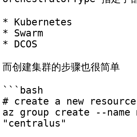
* Kubernetes

* Swarm

* DCOS

而创建集群的步骤也很简单

```bash

# create a new resource
az group create --name 
"centralus"
