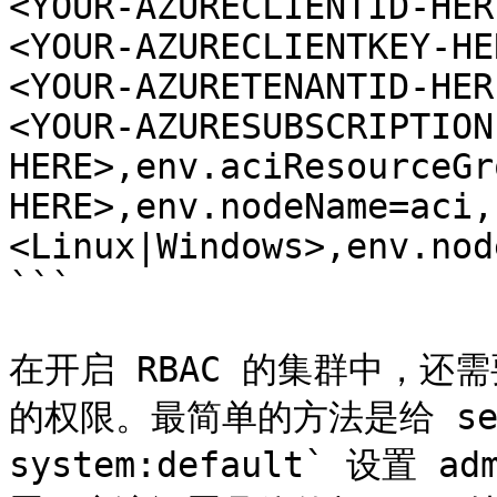
<YOUR-AZURECLIENTID-HER
<YOUR-AZURECLIENTKEY-HE
<YOUR-AZURETENANTID-HER
<YOUR-AZURESUBSCRIPTION
HERE>,env.aciResourceGr
HERE>,env.nodeName=aci,
<Linux|Windows>,env.nod
```

在开启 RBAC 的集群中，还需要给
的权限。最简单的方法是给 servi
system:default` 设置