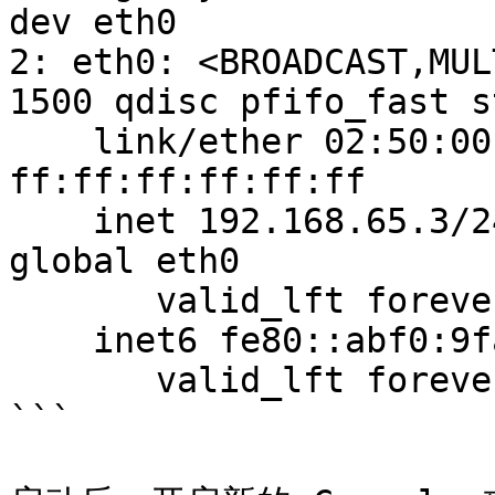
dev eth0

2: eth0: <BROADCAST,MUL
1500 qdisc pfifo_fast s
    link/ether 02:50:00:00:00:02 brd 
ff:ff:ff:ff:ff:ff

    inet 192.168.65.3/24 brd 192.168.65.255 scope 
global eth0

       valid_lft forever preferred_lft forever

    inet6 fe80::abf0:9fa4:d0f4:8da2/64 scope link

       valid_lft forever preferred_lft forever

```
