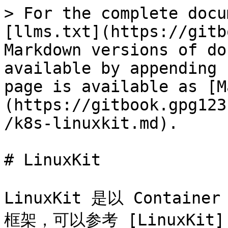
> For the complete docu
[llms.txt](https://gitb
Markdown versions of do
available by appending 
page is available as [M
(https://gitbook.gpg123
/k8s-linuxkit.md).

# LinuxKit

LinuxKit 是以 Contai
框架，可以参考 [LinuxKit]