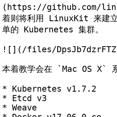
(https://github.com/l
着则将利用 LinuxKit 来建
单的 Kubernetes 集群。

![](/files/DpsJb7dzrFTZ
本着教学会在 `Mac OS X
* Kubernetes v1.7.2

* Etcd v3

* Weave
