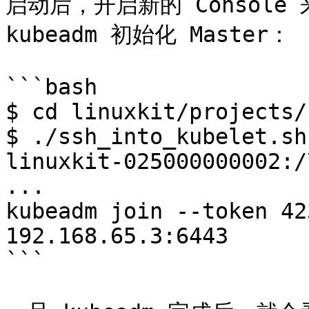
启动后，开启新的 Console 来
kubeadm 初始化 Master：

```bash

$ cd linuxkit/projects/
$ ./ssh_into_kubelet.sh
linuxkit-025000000002:/
...

kubeadm join --token 42
192.168.65.3:6443

```
