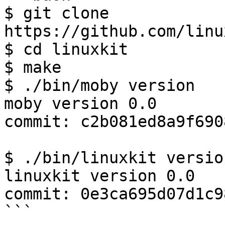
$ git clone 
https://github.com/linu
$ cd linuxkit

$ make

$ ./bin/moby version

moby version 0.0

commit: c2b081ed8a9f690
$ ./bin/linuxkit version
linuxkit version 0.0

commit: 0e3ca695d07d1c9
```
