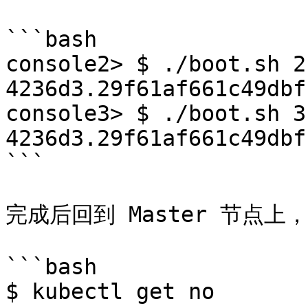
```bash

console2> $ ./boot.sh 2
4236d3.29f61af661c49dbf
console3> $ ./boot.sh 3
4236d3.29f61af661c49dbf
```

完成后回到 Master 节点
```bash

$ kubectl get no
